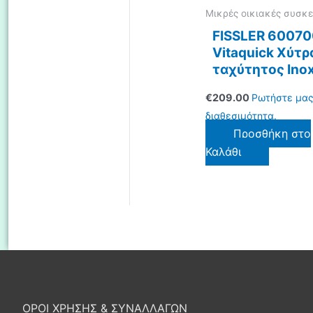
Μικρές οικιακές συσκε
FISSLER 6007
Vitaquick Χύτρ
ταχύτητος Ino
€
209.00
Ρωτήστε μας
διαθεσιμότητα.
Προσθήκη στο
Καλάθι
ΟΡΟΙ ΧΡΗΣΗΣ & ΣΥΝΑΛΛΑΓΩΝ