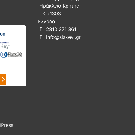
Ηράκλειο Κρήτης
ΤΚ 71303
Ελλάδα
2810 371 361

info@siskevi.gr

dPress