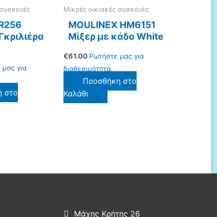
 συσκευές
Μικρές οικιακές συσκευές
R256
MOULINEX HM6151
Γκριλιέρα
Μίξερ με κάδο White
€
61.00
Ρωτήστε μας για
 μας για
διαθεσιμότητα.
Προσθήκη στο
η στο
Καλάθι
Μάχης Κρήτης 26
