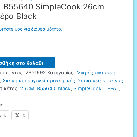
 B55640 SimpleCook 26cm
ιέρα Black
τήστε μας για διαθεσιμότητα.
ok
σθήκη στο Καλάθι
προϊόντος:
2951992
Κατηγορίες:
Μικρές οικιακές
,
Σκεύη και εργαλεία μαγειρικής
,
Συσκευές κουζίνας
,
τικέτες:
26CM
,
B55640
,
black
,
SimpleCook
,
TEFAL
,
ε:
ook
X