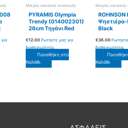
υές
Μικρές οικιακές συσκευές
Μικρές οικιακές
0008
PYRAMIS Olympia
ROHNSON 
α
Trendy (014002301)
Ψηστιέρα-
x
26cm Τηγάνι Red
Black
 για
€
12.00
Ρωτήστε μας για
€
36.00
Ρωτήστε
διαθεσιμότητα.
διαθεσιμότητα.
Προσθήκη στο
Προσθήκ
Καλάθι
Καλάθι
ΑΣΦΑΛΕΙΣ