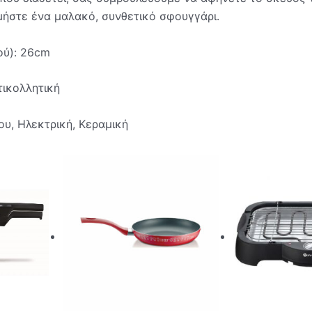
μήστε ένα μαλακό, συνθετικό σφουγγάρι.
ού): 26cm
τικολλητική
ου, Ηλεκτρική, Κεραμική