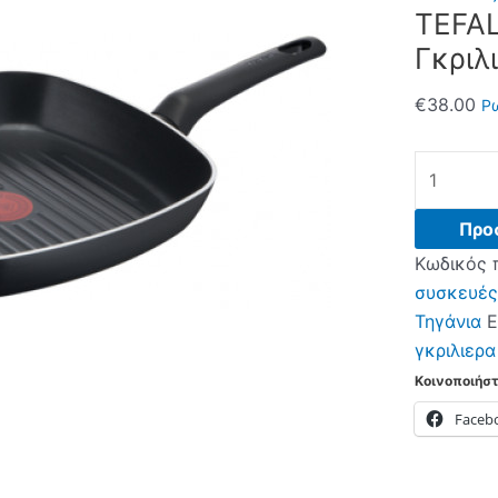
TEFAL
Γκριλ
€
38.00
Ρω
TEFAL
B55640
SimpleCo
Προ
26cm
Κωδικός 
Γκριλιέρα
συσκευές
Black
Τηγάνια
Ε
ποσότητα
γκριλιερα
Κοινοποιήστ
Faceb