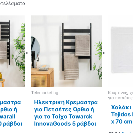
οτελέσματα
Telemarketing
Κουρτίνες, 
για πετσέτες
εμάστρα
Ηλεκτρική Κρεμάστρα
Χαλάκι
ρθια ή
για Πετσέτες Όρθια ή
Tejidos
warall
για το Τοίχο Towarck
x 70 cm
0 ράβδοι
InnovaGoods 5 ράβδοι