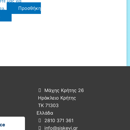
τε μας για
Προσθήκη
τα.
ι
Μάχης Κρήτης 26

Ηράκλειο Κρήτης
ΤΚ 71303
Ελλάδα
2810 371 361

info@siskevi.gr
