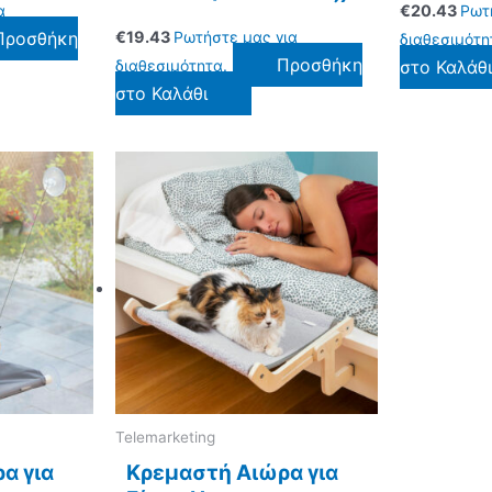
α
€
20.43
Ρωτ
Προσθήκη
€
19.43
Ρωτήστε μας για
διαθεσιμότη
Προσθήκη
διαθεσιμότητα.
στο Καλάθ
στο Καλάθι
Telemarketing
α για
Κρεμαστή Αιώρα για