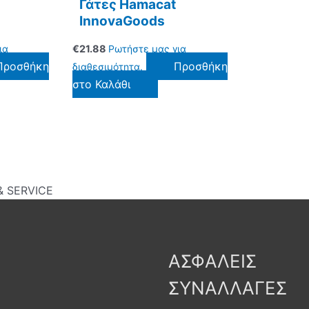
Γάτες Hamacat
InnovaGoods
ια
€
21.88
Ρωτήστε μας για
Προσθήκη
Προσθήκη
διαθεσιμότητα.
στο Καλάθι
 SERVICE
ΑΣΦΑΛΕΙΣ
ΣΥΝΑΛΛΑΓΕΣ