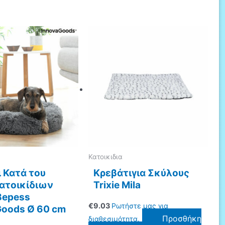
Κατοικιδια
 Κατά του
Κρεβάτιγια Σκύλους
Κατοικίδιων
Trixie Mila
epess
€
9.03
Ρωτήστε μας για
Goods Ø 60 cm
Προσθήκη
διαθεσιμότητα.