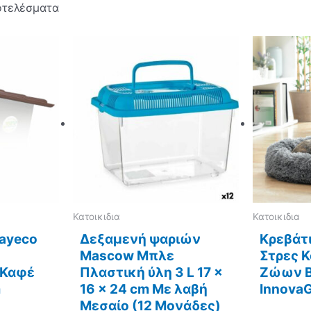
οτελέσματα
Κατοικιδια
Κατοικιδια
Nayeco
Δεξαμενή ψαριών
Κρεβάτι
Mascow Μπλε
Στρες 
 Καφέ
Πλαστική ύλη 3 L 17 x
Ζώων B
m
16 x 24 cm Με λαβή
Innova
Μεσαίο (12 Μονάδες)