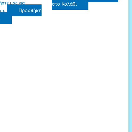
ήστε μας για
στο Καλάθι
Προσθήκη
τα.
ι