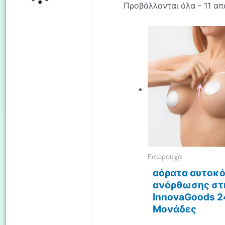
Προβάλλονται όλα - 11 α
Eσώρουχα
αόρατα αυτοκ
ανόρθωσης στ
InnovaGoods 2
Μονάδες