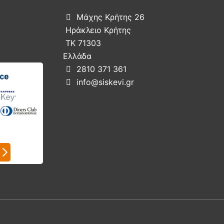
Μάχης Κρήτης 26

Ηράκλειο Κρήτης
ΤΚ 71303
Ελλάδα
2810 371 361

info@siskevi.gr
