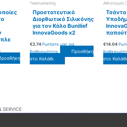
ου
Telemarketing
Αθλητισμός 
ροϊόντος
οποίες
Προστατευτικό
Τσάντα 
το
Διορθωτικό Σιλικόνης
Υποδήμ
για τον Κάλο Bunilief
Innova
ν
InnovaGoods x2
παπούτ
Μπλε
€
2.74
Ρωτήστε μας για
€
14.04
Ρωτ
α
Προσθήκη
διαθεσιμότητα.
διαθεσιμότη
Προσθήκη
στο Καλάθι
στο Καλάθ
 SERVICE