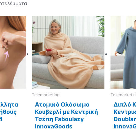
ποτελέσματα
Telemarketing
Telemarketi
όλλητα
Ατομικό Ολόσωμο
Διπλό Κ
ήθους
Κουβερλί με Κεντρική
Κεντρι
4
Τσέπη Faboulazy
Doubla
InnovaGoods
Innova