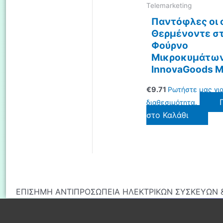
τ
Telemarketing
π
Παντόφλες οι 
Θερμένοντε σ
Φούρνο
Μικροκυμάτω
InnovaGoods 
€
9.71
Ρωτήστε μας γι
διαθεσιμότητα.
στο Καλάθι
ΕΠΙΣΗΜΗ ΑΝΤΙΠΡΟΣΩΠΕΙΑ ΗΛΕΚΤΡΙΚΩΝ ΣΥΣΚΕΥΩΝ &