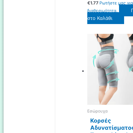
€
1.77
Ρωτήστε μας για
διαθεσιμότητα.
στο Καλάθι
Eσώρουχα
Κορσές
Αδυνατίσματο