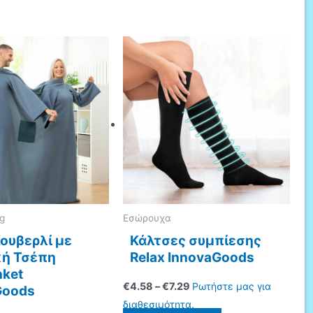
ng
Eσώρουχα
ουβερλί με
Κάλτσες συμπίεσης
κή Τσέπη
Relax InnovaGoods
nket
Price
€
4.58
–
€
7.29
Ρωτήστε μας για
Goods
range:
διαθεσιμότητα.
€4.58