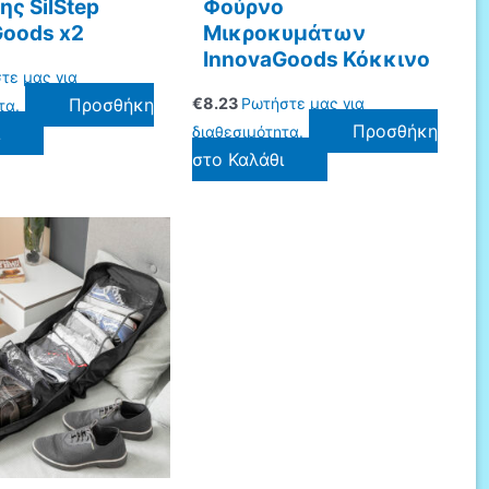
ης SilStep
Φούρνο
Goods x2
Μικροκυμάτων
InnovaGoods Κόκκινο
τε μας για
Προσθήκη
€
8.23
Ρωτήστε μας για
τα.
Προσθήκη
ι
διαθεσιμότητα.
στο Καλάθι