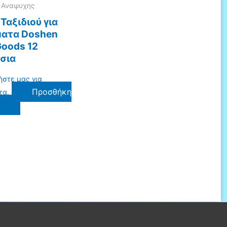
| Αναψυχης
Ταξιδιού για
ατα Doshen
Goods 12
σια
ήστε μας για
Προσθήκη
τα.
ι