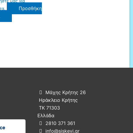
ήστε μας για
Προσθήκη
τα.
ι
Μάχης Κρήτης 26

Ηράκλειο Κρήτης
ΤΚ 71303
Ελλάδα
2810 371 361

info@siskevi.gr
