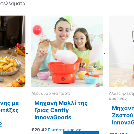
οτελέσματα
Αξεσουάρ για πάρτι
Άλλες ηλεκτ
κουζίνας
όνης με
Μηχανή Μαλλί της
Μηχανή
ριτέζες
Γριάς Cantty
Ζεστού
InnovaGoods
Innova
2
€
29.42
Ρωτήστε μας για