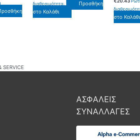
€
20.43
Ρωτ
α
Προσθήκη
διαθεσιμότητα.
διαθεσιμότη
Προσθήκη
στο Καλάθι
στο Καλάθ
 SERVICE
ΑΣΦΑΛΕΙΣ
ΣΥΝΑΛΛΑΓΕΣ