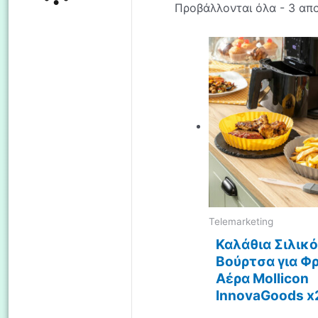
Προβάλλονται όλα - 3 απ
Telemarketing
Καλάθια Σιλικ
Βούρτσα για Φ
Αέρα Mollicon
InnovaGoods x