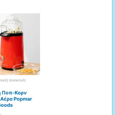
ρικές συσκευές
 Ποπ-Κορν
 Αέρα Popmar
Goods