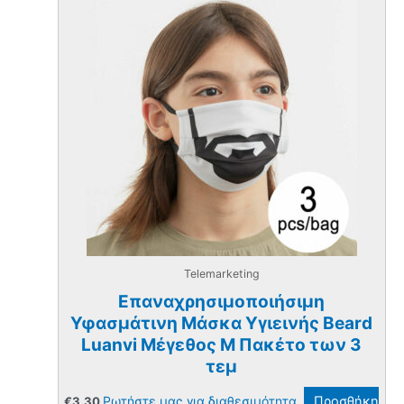
Telemarketing
Επαναχρησιμοποιήσιμη
Υφασμάτινη Μάσκα Υγιεινής Beard
Luanvi Μέγεθος M Πακέτο των 3
τεμ
Ρωτήστε μας για διαθεσιμότητα.
Προσθήκη
€
3.30