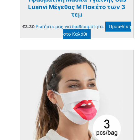
Luanvi Μέγεθος M Πακέτο των 3
τεμ
Ρωτήστε μας για διαθεσιμότητα.
Προσθήκη
€
3.30
στο Καλάθι