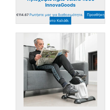
InnovaGoods
Ρωτήστε μας για διαθεσιμότητα.
Προσθήκη
€
114.67
στο Καλάθι