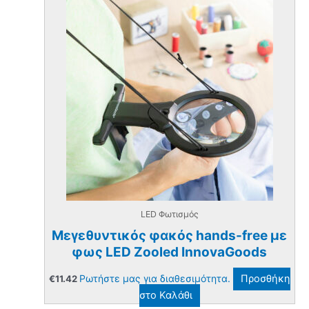
LED Φωτισμός
Μεγεθυντικός φακός hands-free με
φως LED Zooled InnovaGoods
Ρωτήστε μας για διαθεσιμότητα.
Προσθήκη
€
11.42
στο Καλάθι