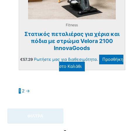
Fitness
Στατικός πεταλιέρας για χέρια και
πόδια με στρώμα Velora 2100
InnovaGoods
Ρωτήστε μας για διαθεσιμότητα.
Προσθήκη
€
57.29
στο Καλάθι
1
2
→
ΦΙΛΤΡΑ