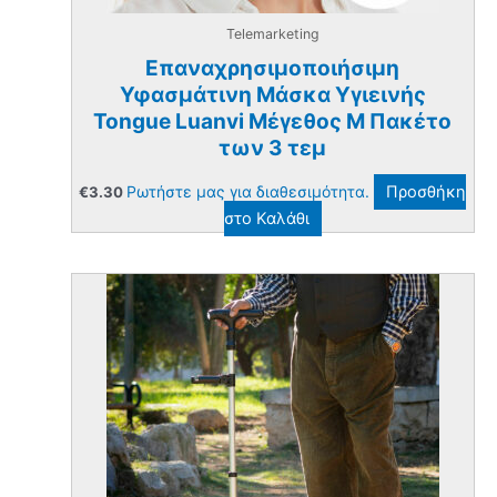
Telemarketing
Επαναχρησιμοποιήσιμη
Υφασμάτινη Μάσκα Υγιεινής
Tongue Luanvi Μέγεθος M Πακέτο
των 3 τεμ
Ρωτήστε μας για διαθεσιμότητα.
Προσθήκη
€
3.30
στο Καλάθι