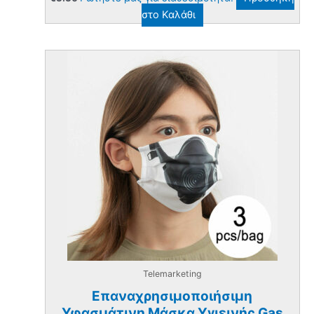
στο Καλάθι
Telemarketing
Επαναχρησιμοποιήσιμη
Υφασμάτινη Μάσκα Υγιεινής Gas