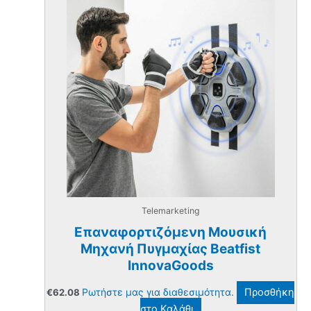
Telemarketing
Επαναφορτιζόμενη Μουσική
Μηχανή Πυγμαχίας Beatfist
InnovaGoods
Ρωτήστε μας για διαθεσιμότητα.
Προσθήκη
€
62.08
στο Καλάθι