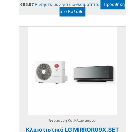
Ρωτήστε μας για διαθεσιμότητα.
Προσθήκη
€
85.97
στο Καλάθι
Θερμανση Και Κλιματισμος
Κλιματιστικό LG MIRROR09X.SET