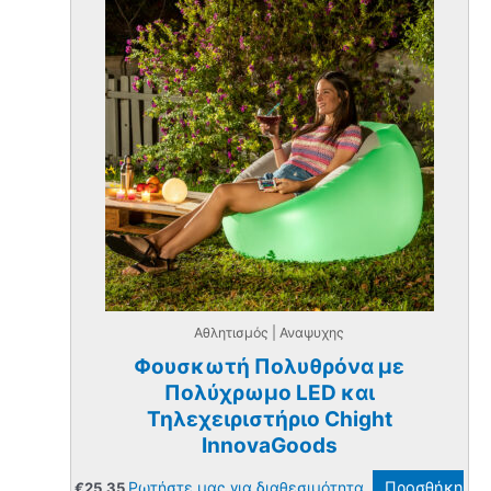
Αθλητισμός | Αναψυχης
Φουσκωτή Πολυθρόνα με
Πολύχρωμο LED και
Τηλεχειριστήριο Chight
InnovaGoods
Ρωτήστε μας για διαθεσιμότητα.
Προσθήκη
€
25.35