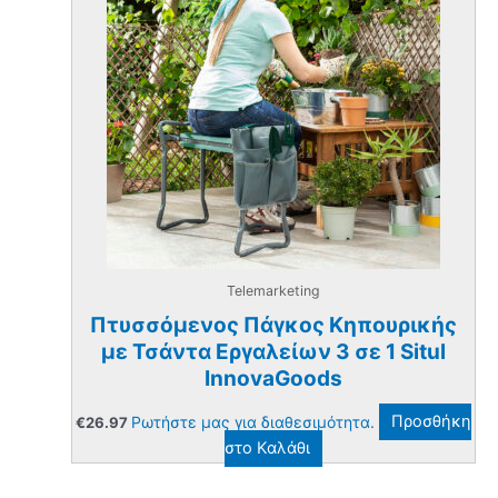
Telemarketing
Πτυσσόμενος Πάγκος Κηπουρικής
με Τσάντα Εργαλείων 3 σε 1 Situl
InnovaGoods
Ρωτήστε μας για διαθεσιμότητα.
Προσθήκη
€
26.97
στο Καλάθι