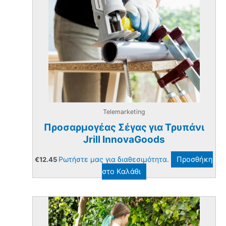
Telemarketing
Προσαρμογέας Σέγας για Τρυπάνι
Jrill InnovaGoods
Ρωτήστε μας για διαθεσιμότητα.
Προσθήκη
€
12.45
στο Καλάθι