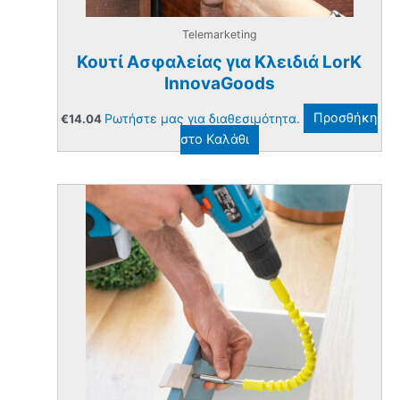
Telemarketing
Κουτί Ασφαλείας για Κλειδιά LorK
InnovaGoods
Ρωτήστε μας για διαθεσιμότητα.
Προσθήκη
€
14.04
στο Καλάθι