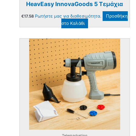
HeavEasy InnovaGoods 5 Τεμάχια
Ρωτήστε μας για διαθεσιμότητα.
Προσθήκη
€
17.58
στο Καλάθι
Telemarketing