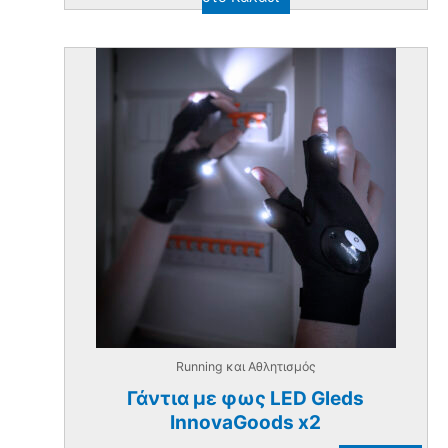
Running και Αθλητισμός
Γάντια με φως LED Gleds
InnovaGoods x2