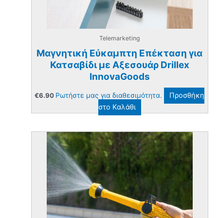
Telemarketing
Μαγνητική Εύκαμπτη Επέκταση για
Κατσαβίδι με Αξεσουάρ Drillex
InnovaGoods
Ρωτήστε μας για διαθεσιμότητα.
Προσθήκη
€
6.90
στο Καλάθι