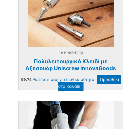
Telemarketing
Πολυλειτουργικό Κλειδί με
Αξεσουάρ Uniscrew InnovaGoods
Ρωτήστε μας για διαθεσιμότητα.
Προσθήκη
€
9.74
στο Καλάθι