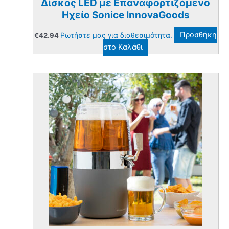
Δίσκος LED με Επαναφορτιζόμενο
Ηχείο Sonice InnovaGoods
Ρωτήστε μας για διαθεσιμότητα.
Προσθήκη
€
42.94
στο Καλάθι