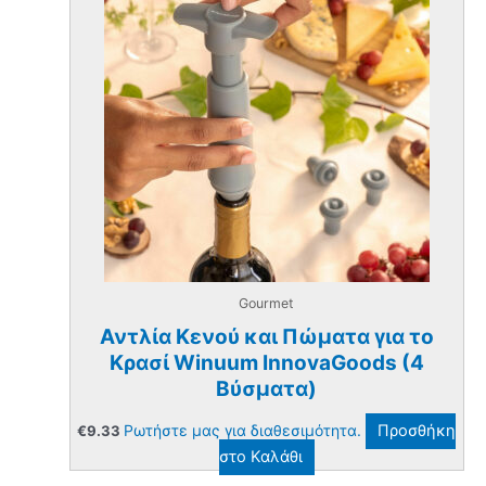
Gourmet
Αντλία Kενού και Πώματα για το
Κρασί Winuum InnovaGoods (4
Βύσματα)
Ρωτήστε μας για διαθεσιμότητα.
Προσθήκη
€
9.33
στο Καλάθι