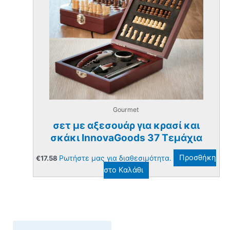
Gourmet
σετ με αξεσουάρ για κρασί και
σκάκι InnovaGoods 37 Τεμάχια
Ρωτήστε μας για διαθεσιμότητα.
Προσθήκη
€
17.58
στο Καλάθι