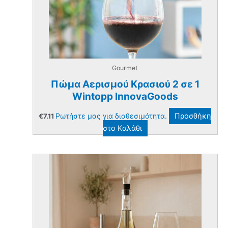
Gourmet
Πώμα Αερισμού Κρασιού 2 σε 1
Wintopp InnovaGoods
Ρωτήστε μας για διαθεσιμότητα.
Προσθήκη
€
7.11
στο Καλάθι