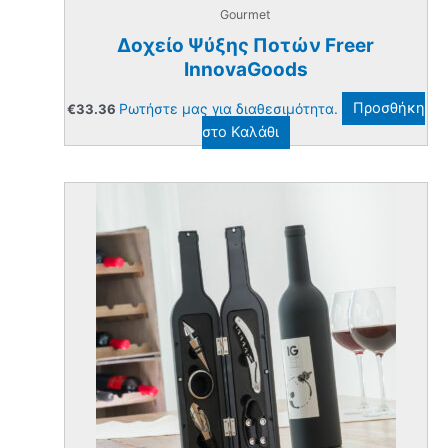
Gourmet
Δοχείο Ψύξης Ποτών Freer
InnovaGoods
Ρωτήστε μας για διαθεσιμότητα.
Προσθήκη
€
33.36
στο Καλάθι