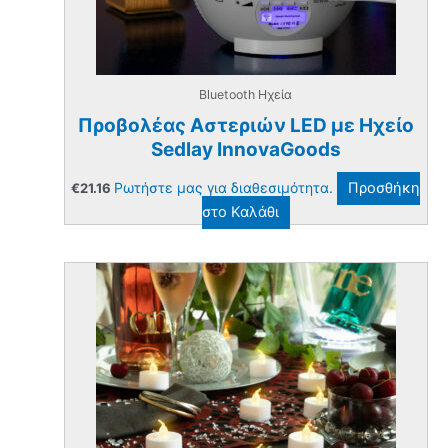
Bluetooth Ηχεία
Προβολέας Αστεριών LED με Ηχείο
Sedlay InnovaGoods
Ρωτήστε μας για διαθεσιμότητα.
Προσθήκη
€
21.16
στο Καλάθι