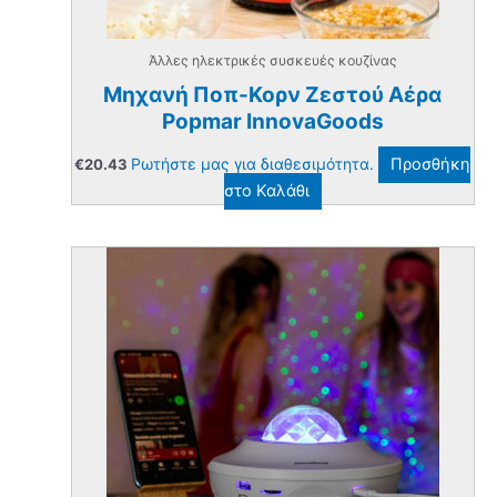
Άλλες ηλεκτρικές συσκευές κουζίνας
Μηχανή Ποπ-Κορν Ζεστού Αέρα
Popmar InnovaGoods
Ρωτήστε μας για διαθεσιμότητα.
Προσθήκη
€
20.43
στο Καλάθι