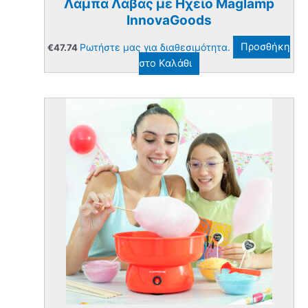
Λάμπα Λάβας με Ηχείο Maglamp
InnovaGoods
Ρωτήστε μας για διαθεσιμότητα.
Προσθήκη
€
47.74
στο Καλάθι