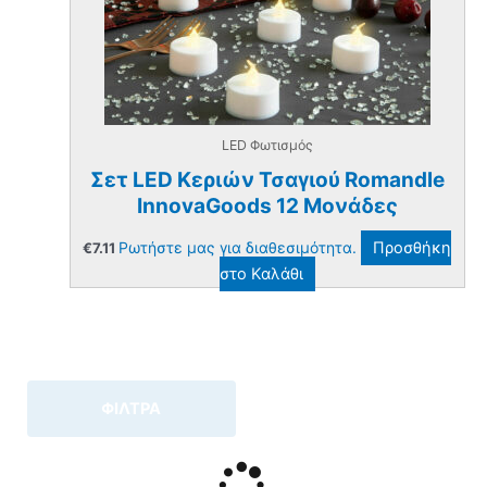
LED Φωτισμός
Σετ LED Κεριών Τσαγιού Romandle
InnovaGoods 12 Μονάδες
Ρωτήστε μας για διαθεσιμότητα.
Προσθήκη
€
7.11
στο Καλάθι
ΦΙΛΤΡΑ