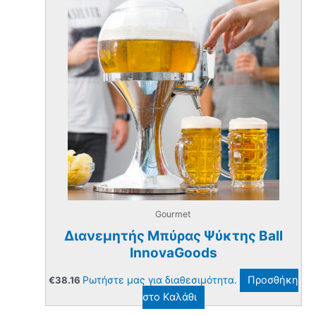
Gourmet
Διανεμητής Μπύρας Ψύκτης Ball
InnovaGoods
Ρωτήστε μας για διαθεσιμότητα.
Προσθήκη
€
38.16
στο Καλάθι