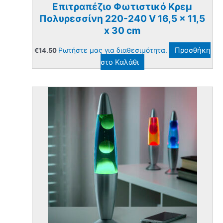
Επιτραπέζιο Φωτιστικό Κρεμ
Πολυρεσσίνη 220-240 V 16,5 x 11,5
x 30 cm
Ρωτήστε μας για διαθεσιμότητα.
Προσθήκη
€
14.50
στο Καλάθι