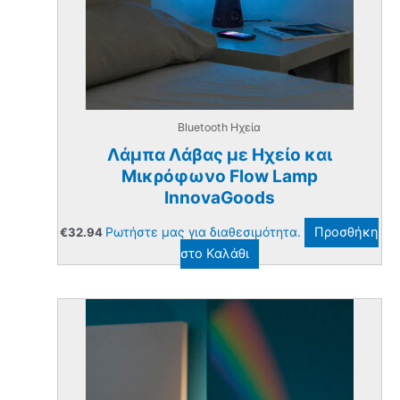
Bluetooth Ηχεία
Λάμπα Λάβας με Ηχείο και
Μικρόφωνο Flow Lamp
InnovaGoods
Ρωτήστε μας για διαθεσιμότητα.
Προσθήκη
€
32.94
στο Καλάθι