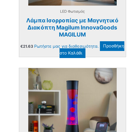
προ
LED Φωτισμός
Λάμπα Ισορροπίας με Μαγνητικό
Διακόπτη Magilum InnovaGoods
MAGILUM
Ρωτήστε μας για διαθεσιμότητα.
Προσθήκη
€
21.63
στο Καλάθι