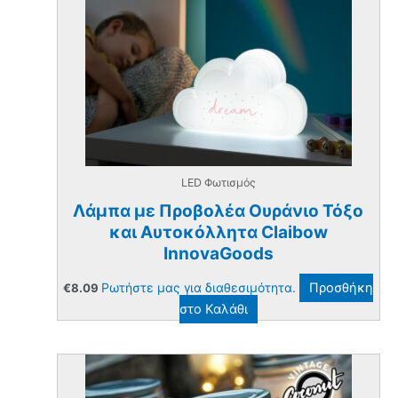
LED Φωτισμός
Λάμπα με Προβολέα Ουράνιο Τόξο
και Αυτοκόλλητα Claibow
InnovaGoods
Ρωτήστε μας για διαθεσιμότητα.
Προσθήκη
€
8.09
στο Καλάθι