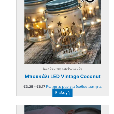
Διακόσμηση και Φωτισμός
Μπουκάλι LED Vintage Coconut
Price
Ρωτήστε μας για διαθεσιμότητα.
€
3.25
–
€
6.17
range:
Αυτό
Επιλογή
€3.25
through
το
€6.17
προϊόν
έχει