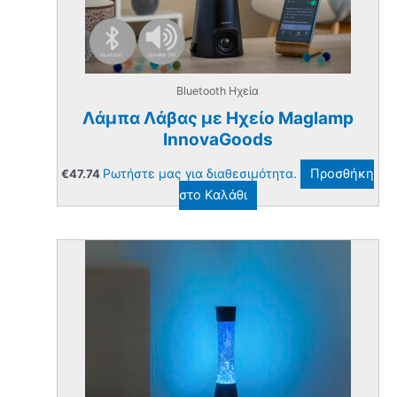
Bluetooth Ηχεία
Λάμπα Λάβας με Ηχείο Maglamp
InnovaGoods
Ρωτήστε μας για διαθεσιμότητα.
Προσθήκη
€
47.74
στο Καλάθι