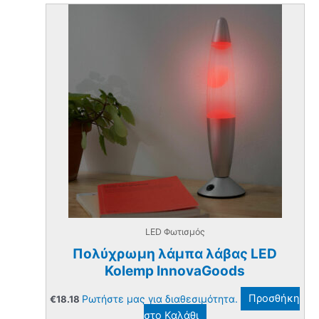
LED Φωτισμός
Πολύχρωμη λάμπα λάβας LED
Kolemp InnovaGoods
Ρωτήστε μας για διαθεσιμότητα.
Προσθήκη
€
18.18
στο Καλάθι