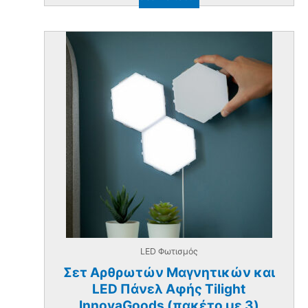
LED Φωτισμός
Σετ Αρθρωτών Μαγνητικών και
LED Πάνελ Αφής Tilight
InnovaGoods (πακέτο με 3)