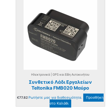
Ηλεκτρονικά | GPS και Είδη Αυτοκινήτου
Συνθετικό Λάδι Εργαλείων
Teltonika FMB020 Μαύρο
Ρωτήστε μας για διαθεσιμότητα.
Προσθήκη
€
77.82
στο Καλάθι