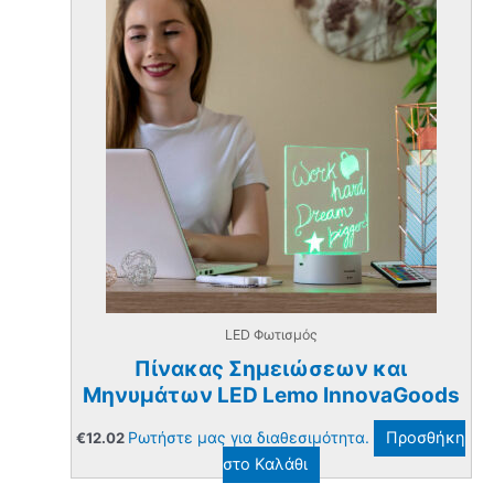
LED Φωτισμός
Πίνακας Σημειώσεων και
Μηνυμάτων LED Lemo InnovaGoods
Ρωτήστε μας για διαθεσιμότητα.
Προσθήκη
€
12.02
στο Καλάθι