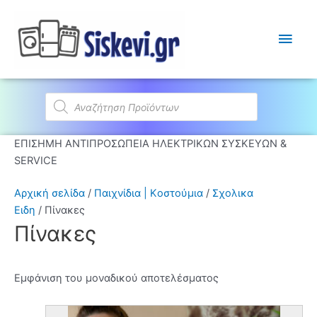
Κύρι
Μεν
Products
search
ΕΠΙΣΗΜΗ ΑΝΤΙΠΡΟΣΩΠΕΙΑ ΗΛΕΚΤΡΙΚΩΝ ΣΥΣΚΕΥΩΝ &
SERVICE
Αρχική σελίδα
/
Παιχνίδια | Kοστούμια
/
Σχολικα
Ειδη
/ Πίνακες
Πίνακες
Εμφάνιση του μοναδικού αποτελέσματος