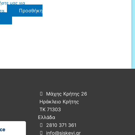
ήστε μας για
Προσθήκη
τα.
ι
Μάχης Κρήτης 26

Ηράκλειο Κρήτης
ΤΚ 71303
Ελλάδα
2810 371 361

info@siskevi.gr
