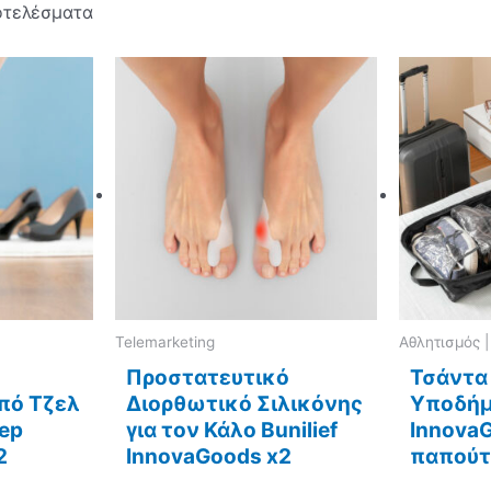
οτελέσματα
Telemarketing
Αθλητισμός 
Προστατευτικό
Τσάντα 
πό Τζελ
Διορθωτικό Σιλικόνης
Υποδήμ
tep
για τον Κάλο Bunilief
Innova
2
InnovaGoods x2
παπούτ