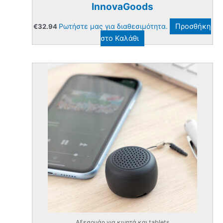
InnovaGoods
Ρωτήστε μας για διαθεσιμότητα.
Προσθήκη
€
32.94
στο Καλάθι
Aξεσουάρ για κινητά και tablets