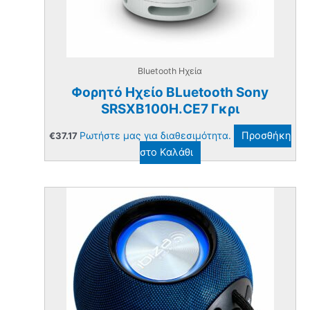
Bluetooth Ηχεία
Φορητό Ηχείο BLuetooth Sony
SRSXB100H.CE7 Γκρι
Ρωτήστε μας για διαθεσιμότητα.
Προσθήκη
€
37.17
στο Καλάθι