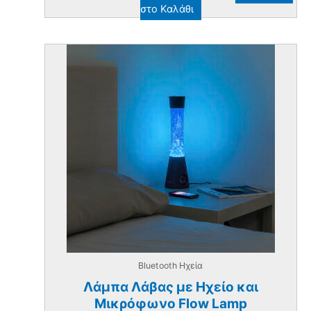
στο Καλάθι
Bluetooth Ηχεία
Λάμπα Λάβας με Ηχείο και
Μικρόφωνο Flow Lamp