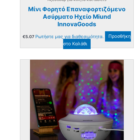
Μίνι Φορητό Επαναφορτιζόμενο
Ασύρματο Ηχείο Miund
InnovaGoods
Ρωτήστε μας για διαθεσιμότητα.
Προσθήκη
€
5.07
στο Καλάθι