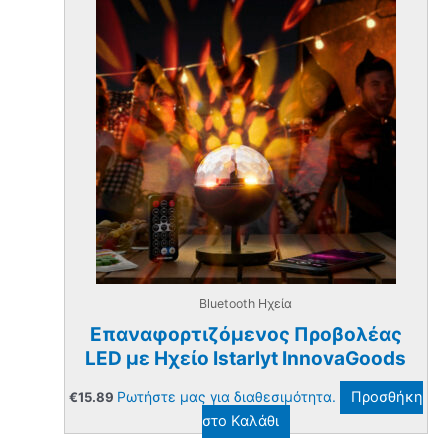
Bluetooth Ηχεία
Επαναφορτιζόμενος Προβολέας
LED με Hχείο Istarlyt InnovaGoods
Ρωτήστε μας για διαθεσιμότητα.
Προσθήκη
€
15.89
στο Καλάθι