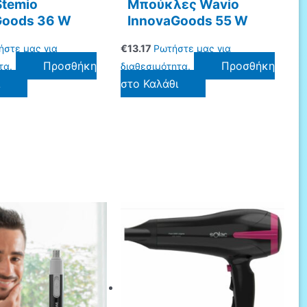
Stemio
Μπούκλες Wavio
Goods 36 W
InnovaGoods 55 W
ήστε μας για
€
13.17
Ρωτήστε μας για
Προσθήκη
Προσθήκη
τα.
διαθεσιμότητα.
ι
στο Καλάθι