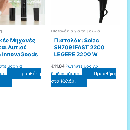
ng
Πιστολάκια για τα μαλλιά
ικές Μηχανές
Πιστολάκι Solac
αι Αυτιού
SH7091FAST 2200
n InnovaGoods
LEGERE 2200 W
στε μας για
€
11.84
Ρωτήστε μας για
Προσθήκη
Προσθήκη
τα.
διαθεσιμότητα.
ι
στο Καλάθι