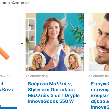
4 αποτελέσματα
μαλλιών
Telemarketing
Telemarketi
il
Βούρτσα Mαλλιών,
Επαγγε
s Κοντ
Styler και Πιστολάκι
επαναφ
Μαλλιών 3 σε 1 Dryple
κουρευ
InnovaGoods 550 W
αξεσουά
α
Innova