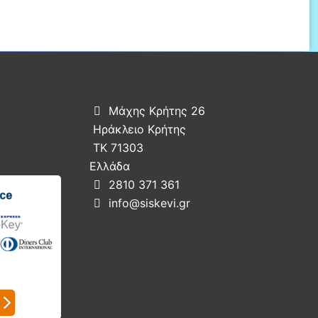
Μάχης Κρήτης 26

Ηράκλειο Κρήτης
ΤΚ 71303
Ελλάδα
2810 371 361

info@siskevi.gr
