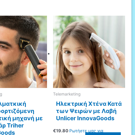
ng
Telemarketing
λματκική
Ηλεκτρική Χτένα Κατά
ορτιζόμενη
των Ψειρών με Λαβή
τική μηχανή με
Unlicer InnovaGoods
ρ Triher
€
19.80
Ρωτήστε μας για
Goods