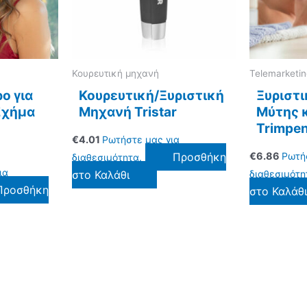
Κουρευτική μηχανή
Telemarketi
ο για
Κουρευτική/Ξυριστική
Ξυριστ
Σχήμα
Μηχανή Tristar
Μύτης κ
Trimpe
€
4.01
Ρωτήστε μας για
Προσθήκη
€
6.86
Ρωτή
διαθεσιμότητα.
ια
στο Καλάθι
διαθεσιμότη
Προσθήκη
στο Καλάθ