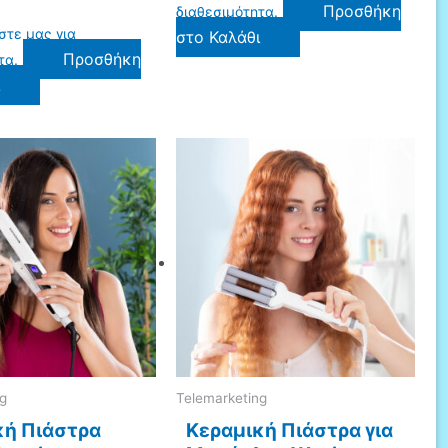
Προσθήκη
διαθεσιμότητα.
στε μας για
στο Καλάθι
Προσθήκη
τα.
ι
ng
Telemarketing
κή Πιάστρα
Κεραμική Πιάστρα για