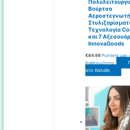
Πολυλειτουργι
Βούρτσα
Αεροστεγνωτή
Στυλιζαρίσματ
Τεχνολογία Co
και 7 Αξεσουάρ
InnovaGoods
€
84.66
Ρωτήστε μας 
διαθεσιμότητα.
στο Καλάθι