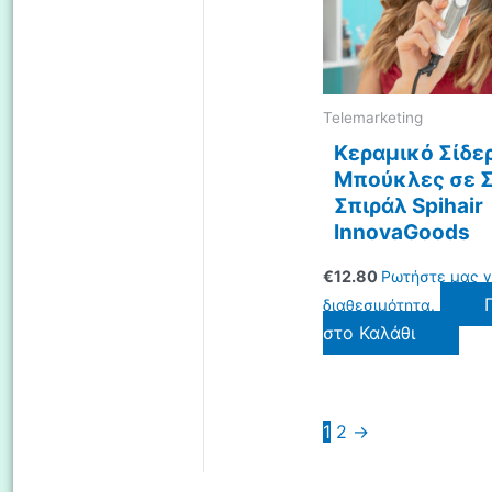
Telemarketing
Κεραμικό Σίδερ
Μπούκλες σε 
Σπιράλ Spihair
InnovaGoods
€
12.80
Ρωτήστε μας γ
διαθεσιμότητα.
στο Καλάθι
1
2
→