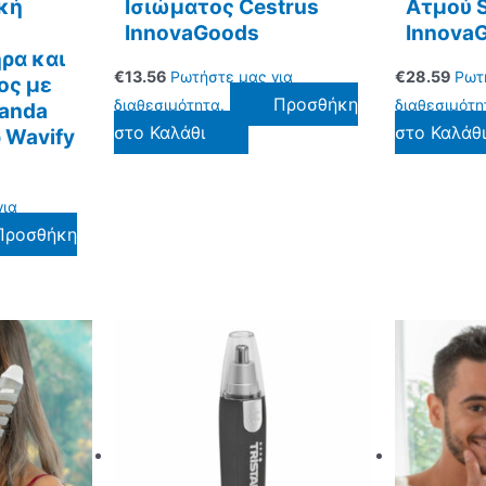
κή
Ισιώματος Cestrus
Ατμού 
InnovaGoods
Innova
ρα και
€
13.56
Ρωτήστε μας για
€
28.59
Ρωτ
ος με
Προσθήκη
διαθεσιμότητα.
διαθεσιμότη
anda
στο Καλάθι
στο Καλάθ
 Wavify
για
Προσθήκη