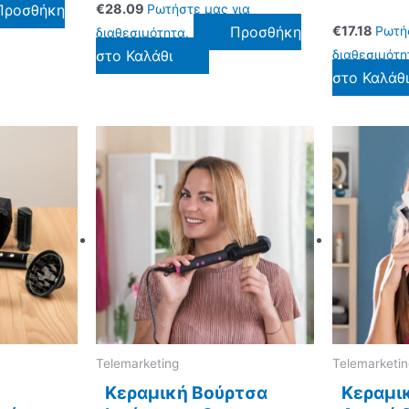
Προσθήκη
€
28.09
Ρωτήστε μας για
Προσθήκη
€
17.18
Ρωτή
διαθεσιμότητα.
στο Καλάθι
διαθεσιμότη
στο Καλάθ
Telemarketing
Telemarketi
Κεραμική Bούρτσα
Κεραμι