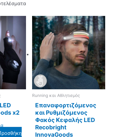
οτελέσματα
ς
Running και Αθλητισμός
 LED
Επαναφορτιζόμενος
oods x2
και Ρυθμιζόμενος
Φακός Κεφαλής LED
ια
Recobright
Προσθήκη
InnovaGoods