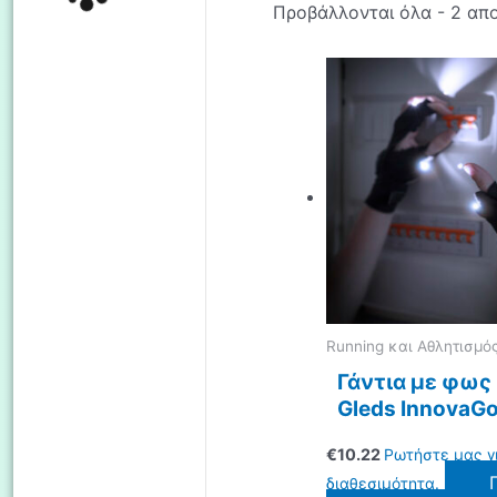
Προβάλλονται όλα - 2 απ
Running και Αθλητισμό
Γάντια με φως
Gleds InnovaG
€
10.22
Ρωτήστε μας γ
διαθεσιμότητα.