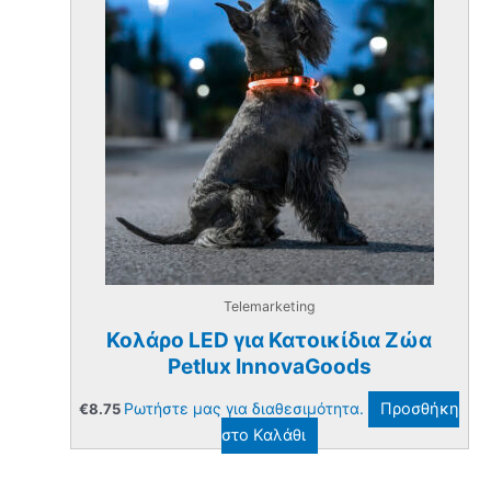
Telemarketing
Κολάρο LED για Κατοικίδια Ζώα
Petlux InnovaGoods
Ρωτήστε μας για διαθεσιμότητα.
Προσθήκη
€
8.75
στο Καλάθι