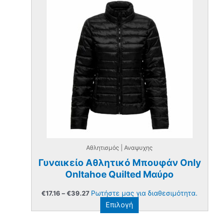
Αθλητισμός | Αναψυχης
Γυναικείο Αθλητικό Μπουφάν Only
Onltahoe Quilted Μαύρο
Price
Ρωτήστε μας για διαθεσιμότητα.
€
17.16
–
€
39.27
range:
Αυτό
Επιλογή
€17.16
through
το