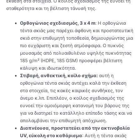
έκθεση στα στοιχεία. Ο κοίλος σχεδιασμός της ευνοεί τη
σταθερότητα και τη βέλτιστη τάνυσή της.
Ορθογώνιος σχεδιασμός, 3 x 4 m
: Η ορθογώνια
τέντα σκιάς μας παρέχει άφθονη και προστατευτική
σκιά στην επιθυμητή τοποθεσία, δημιουργώντας μια
πιο ευχάριστη και ζεστή ατμόσφαιρα. Ο πυκνός
μουσαμάς από πολυαιθυλένιο υψηλής πυκνότητας
185 g/m² (HDPE, 185 GSM) προσφέρει βέλτιστη
κάλυψη και ιδιωτικότητα.
Στιβαρή, ανθεκτική, κοίλο σχήμα:
αυτή η
ορθογώνια τέντα σκιάς αντέχει καλά την έκθεση
στα στοιχεία, τις κακές καιρικές συνθήκες, τον
άνεμο κ.λπ. Επιπλέον, ο κοίλος σχεδιασμός της
ευνοεί την ομοιόμορφη κατανομή του βάρους της
για να διατηρεί το κατάλληλο επίπεδο τάσης και να
απολαμβάνει την επιθυμητή απόχρωση.
Διαπνέουσα, προστατεύει από την ακτινοβολία
UV, εύκολη στο καθάρισμα
: Αυτή η τέντα σκιάς