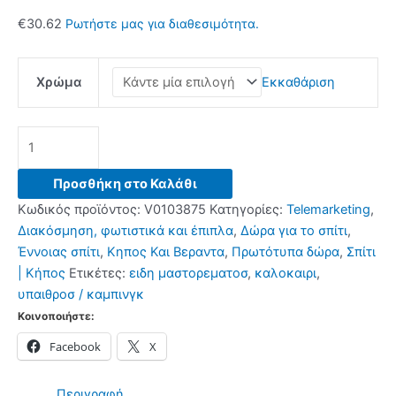
€
30.62
Ρωτήστε μας για διαθεσιμότητα.
Χρώμα
Εκκαθάριση
Ορθογώνια
Τέντα
Ιστίου
Προσθήκη στο Καλάθι
Σκιάς
Κωδικός προϊόντος:
V0103875
Κατηγορίες:
Telemarketing
,
Reshad
Διακόσμηση, φωτιστικά και έπιπλα
,
Δώρα για το σπίτι
,
InnovaGoods
Έννοιας σπίτι
,
Κηπος Και Βεραντα
,
Πρωτότυπα δώρα
,
Σπίτι
3
| Κήπος
Ετικέτες:
ειδη μαστορεματοσ
,
καλοκαιρι
,
x
υπαιθροσ / καμπινγκ
4
Κοινοποιήστε:
m
Facebook
X
ποσότητα
Περιγραφή