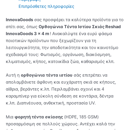
Επιπρόσθετες πληροφορίες
InnovaGoods
σας προσφέρει τα καλύτερα προϊόντα για το
σπίτι σας, όπως
Ορθογώνια Τέντα Ιστίου Σκιάς Reshad
InnovaGoods 3 x 4 m
! Ανακαλύψτε ένα ευρύ φάσμα
ποιοτικών προϊόντων που ξεχωρίζουν για τη
λειτουργικότητα, την αποδοτικότητα και τον καινοτόμο
σχεδιασμό τους: Φωτισμός, οργάνωση, διακόσμηση,
κλιματισμός, κήπος, κατοικίδια ζώα, καθαρισμός κλπ.
Αυτή η
ορθογώνια τέντα ιστίου
σάς επιτρέπει να
απολαμβάνετε άφθονη και ευχάριστη σκιά σε κήπους,
αίθρια, βεράντες κ.λπ. Περιλαμβάνει σχοινί και 4
καραμπίνερ για εύκολη σύνδεση σε κοντάρια, δέντρα
κ.λπ. Διαπνέουσα, ανθεκτική, προστασία UV.
Μια
φορητή τέντα σκίασης
(HDPE, 185 GSM)
προσαρμόσιμη σε πολλούς χώρους. Αντέχει καλά την