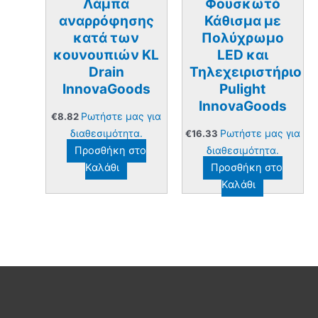
Λάμπα
Φουσκωτό
αναρρόφησης
Κάθισμα με
κατά των
Πολύχρωμο
κουνουπιών KL
LED και
Drain
Τηλεχειριστήριο
InnovaGoods
Pulight
InnovaGoods
Ρωτήστε μας για
€
8.82
διαθεσιμότητα.
Ρωτήστε μας για
€
16.33
Προσθήκη στο
διαθεσιμότητα.
Καλάθι
Προσθήκη στο
Καλάθι