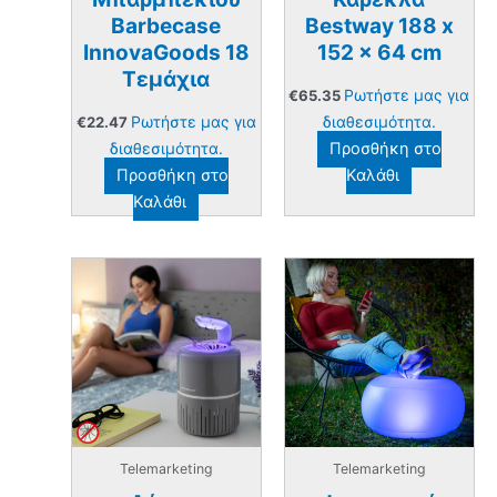
Barbecase
Bestway 188 x
InnovaGoods 18
152 x 64 cm
Τεμάχια
Ρωτήστε μας για
€
65.35
Ρωτήστε μας για
διαθεσιμότητα.
€
22.47
διαθεσιμότητα.
Προσθήκη στο
Προσθήκη στο
Καλάθι
Καλάθι
Telemarketing
Telemarketing