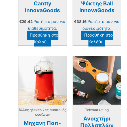
Cantty
Ψύκτης Ball
InnovaGoods
InnovaGoods
Ρωτήστε μας για
Ρωτήστε μας για
€
29.42
€
38.16
διαθεσιμότητα.
διαθεσιμότητα.
Προσθήκη στο
Προσθήκη στο
Καλάθι
Καλάθι
Άλλες ηλεκτρικές συσκευές
Telemarketing
κουζίνας
Ανοιχτήρι
Μηχανή Ποπ-
Πολλαπλών