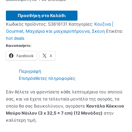
Κουτάλα
Προσθήκη στο Καλάθι
Κόκκινο
Κωδικός προϊόντος:
S3616131
Κατηγορίες:
Κουζινα |
Μαύρο
Gourmet
,
Μαχαίρια και μαιχαιροπήρουνα
,
Σκευη
Ετικέτα:
Νάιλον
hot deals
(3
Κοινοποιήστε:
x
Facebook
X
32,5
x
7
Περιγραφή
cm)
Επιπρόσθετες πληροφορίες
(12
Μονάδες)
Εάν θέλετε να φροντίσετε κάθε λεπτομέρεια του σπιτιού
ποσότητα
σας, και να έχετε τα τελευταία μοντέλα της αγοράς, τα
οποία θα σας διευκολύνουν, αγοράστε
Κουτάλα Κόκκινο
Μαύρο Νάιλον (3 x 32,5 x 7 cm) (12 Μονάδες)
στην
καλύτερη τιμή.