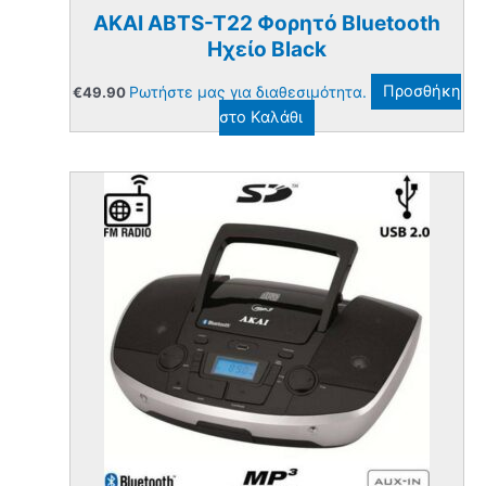
AKAI ABTS-T22 Φορητό Bluetooth
Ηχείο Black
Ρωτήστε μας για διαθεσιμότητα.
Προσθήκη
€
49.90
στο Καλάθι