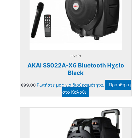
Ηχεία
AKAI SS022A-X6 Bluetooth Ηχείο
Black
Ρωτήστε μας για διαθεσιμότητα.
Προσθήκη
€
99.00
στο Καλάθι