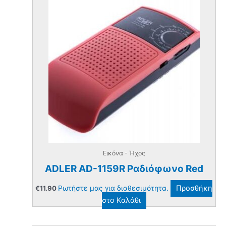
Εικόνα - Ήχος
ADLER AD-1159R Ραδιόφωνο Red
Ρωτήστε μας για διαθεσιμότητα.
Προσθήκη
€
11.90
στο Καλάθι