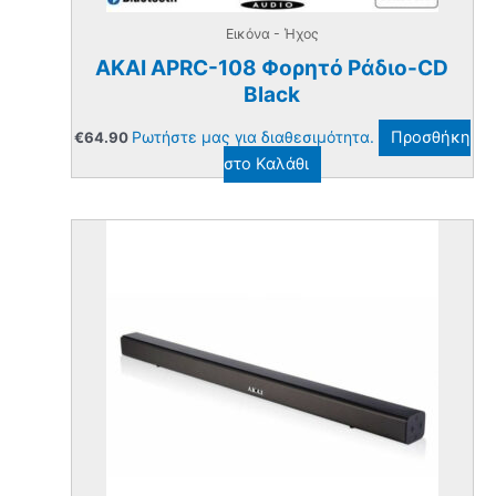
Εικόνα - Ήχος
AKAI APRC-108 Φορητό Ράδιο-CD
Black
Ρωτήστε μας για διαθεσιμότητα.
Προσθήκη
€
64.90
στο Καλάθι