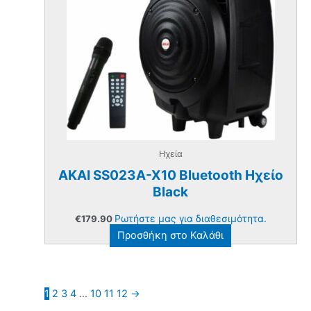
Ηχεία
AKAI SS023A-X10 Bluetooth Ηχείο
Black
Ρωτήστε μας για διαθεσιμότητα.
€
179.90
Προσθήκη στο Καλάθι
1
2
3
4
…
10
11
12
→