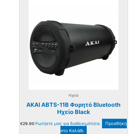
Ηχεία
AKAI ABTS-11B Φορητό Bluetooth
Ηχείο Black
Ρωτήστε μας για διαθεσιμότητα.
Προσθήκη
€
29.90
στο Καλάθι