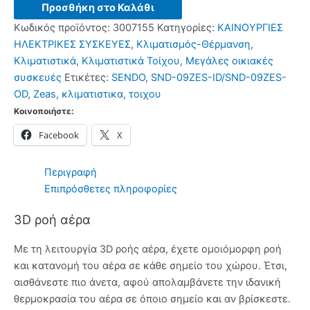
SND-
Προσθήκη στο Καλάθι
09ZES-
Κωδικός προϊόντος:
3007155
Κατηγορίες:
ΚΑΙΝΟΥΡΓΙΕΣ
ID/SND-
ΗΛΕΚΤΡΙΚΕΣ ΣΥΣΚΕΥΕΣ
,
Κλιματισμός-Θέρμανση
,
09ZES-
Κλιματιστικά
,
Κλιματιστικά Τοίχου
,
Μεγάλες οικιακές
OD
συσκευές
Ετικέτες:
SENDO
,
SND-09ZES-ID/SND-09ZES-
9.000BTU
OD
,
Zeas
,
κλιματιστικα
,
τοιχου
Κλιματιστικά
Κοινοποιήστε:
Τοίχου
Facebook
X
White
ποσότητα
Περιγραφή
Επιπρόσθετες πληροφορίες
3D ροή αέρα
Με τη λειτουργία 3D ροής αέρα, έχετε ομοιόμορφη ροή
και κατανομή του αέρα σε κάθε σημείο του χώρου. Έτσι,
αισθάνεστε πιο άνετα, αφού απολαμβάνετε την ιδανική
θερμοκρασία του αέρα σε όποιο σημείο και αν βρίσκεστε.