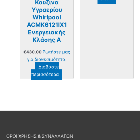
Κουζίνα
Υγραερίου
Whirlpool
ACMK6121IX1
Ενεργειακής
Κλάσης Α
Ρωτήστε μας
€
430.00
για διαθεσιμότητα.
Διαβάστε
περισσότερα
ΟΡΟΙ ΧΡΗΣΗΣ & ΣΥΝΑΛΛΑΓΩΝ