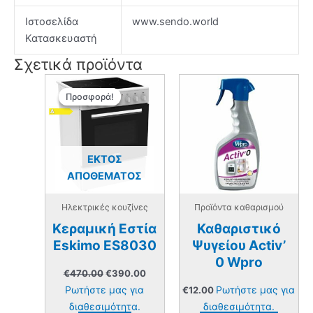
Ιστοσελίδα
www.sendo.world
Κατασκευαστή
Σχετικά προϊόντα
Προσφορά!
Προσφορά!
ΕΚΤΌΣ
ΑΠΟΘΈΜΑΤΟΣ
Ηλεκτρικές κουζίνες
Προϊόντα καθαρισμού
Κεραμική Εστία
Καθαριστικό
Eskimo ES8030
Ψυγείου Activ’
0 Wpro
Original
Η
€
470.00
€
390.00
price
τρέχουσα
Ρωτήστε μας για
Ρωτήστε μας για
€
12.00
was:
τιμή
€470.00.
είναι:
διαθεσιμότητα.
διαθεσιμότητα.