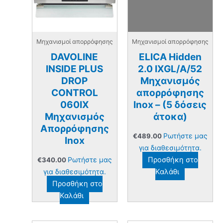
Μηχανισμοί απορρόφησης
Μηχανισμοί απορρόφησης
DAVOLINE
ELICA Hidden
INSIDE PLUS
2.0 IXGL/A/52
DROP
Μηχανισμός
CONTROL
απορρόφησης
060IX
Inox – (5 δόσεις
Μηχανισμός
άτοκα)
Απορρόφησης
Ρωτήστε μας
€
489.00
Inox
για διαθεσιμότητα.
Ρωτήστε μας
Προσθήκη στο
€
340.00
για διαθεσιμότητα.
Καλάθι
Προσθήκη στο
Καλάθι