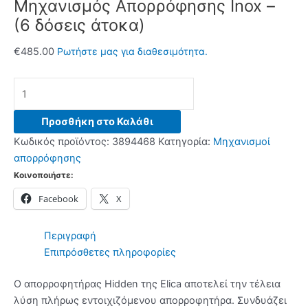
Μηχανισμός Απορρόφησης Inox –
(6 δόσεις άτοκα)
€
485.00
Ρωτήστε μας για διαθεσιμότητα.
ELICA
HIDDEN
2.0
Προσθήκη στο Καλάθι
IX/A/72
Κωδικός προϊόντος:
3894468
Κατηγορία:
Μηχανισμοί
Μηχανισμός
απορρόφησης
Απορρόφησης
Κοινοποιήστε:
Inox
Facebook
X
-
(6
δόσεις
Περιγραφή
άτοκα)
Επιπρόσθετες πληροφορίες
ποσότητα
Ο απορροφητήρας Hidden της Elica αποτελεί την τέλεια
λύση πλήρως εντοιχιζόμενου απορροφητήρα. Συνδυάζει