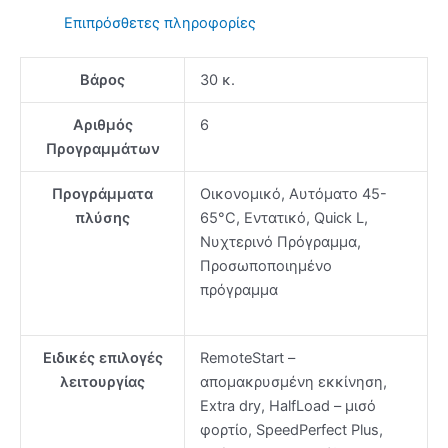
δόσεις
Επιπρόσθετες πληροφορίες
άτοκα)
ποσότητα
Βάρος
30 κ.
Αριθμός
6
Προγραμμάτων
Προγράμματα
Οικονομικό, Αυτόματο 45-
πλύσης
65°C, Εντατικό, Quick L,
Νυχτερινό Πρόγραμμα,
Προσωποποιημένο
πρόγραμμα
Ειδικές επιλογές
RemoteStart –
λειτουργίας
απομακρυσμένη εκκίνηση,
Extra dry, HalfLoad – μισό
φορτίο, SpeedPerfect Plus,