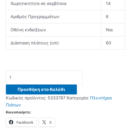
Χωρητικότητα σε σερβίτσια
14
Αριθμός Προγραμμάτων
6
Οθόνη ενδείξεων
Ναι
Διάσταση πλάτους (cm)
60
BOSCH
SMS4HVC11E
Πλυντήριο
Προσθήκη στο Καλάθι
πιάτων
Κωδικός προϊόντος:
5333787
Κατηγορία:
Πλυντήρια
Brushed
Πιάτων
Black
Κοινοποιήστε:
Steel
Facebook
X
-
(12