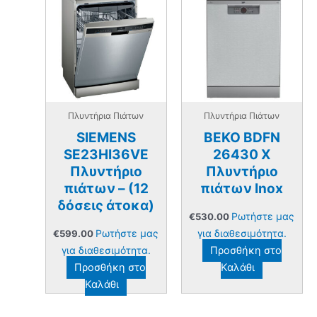
Πλυντήρια Πιάτων
Πλυντήρια Πιάτων
SIEMENS
BEKO BDFN
SE23HI36VE
26430 X
Πλυντήριο
Πλυντήριο
πιάτων – (12
πιάτων Inox
δόσεις άτοκα)
Ρωτήστε μας
€
530.00
Ρωτήστε μας
για διαθεσιμότητα.
€
599.00
για διαθεσιμότητα.
Προσθήκη στο
Προσθήκη στο
Καλάθι
Καλάθι