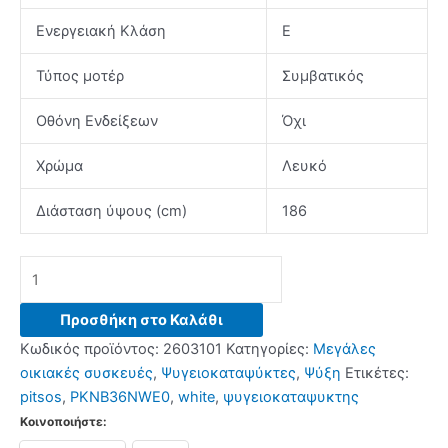
Ενεργειακή Κλάση
E
Τύπος μοτέρ
Συμβατικός
Οθόνη Ενδείξεων
Όχι
Χρώμα
Λευκό
Διάσταση ύψους (cm)
186
PITSOS
PKNB36NWE0
Ψυγειοκαταψύκτης
Προσθήκη στο Καλάθι
White
Κωδικός προϊόντος:
2603101
Κατηγορίες:
Μεγάλες
ποσότητα
οικιακές συσκευές
,
Ψυγειοκαταψύκτες
,
Ψύξη
Ετικέτες:
pitsos
,
PKNB36NWE0
,
white
,
ψυγειοκαταψυκτης
Κοινοποιήστε: