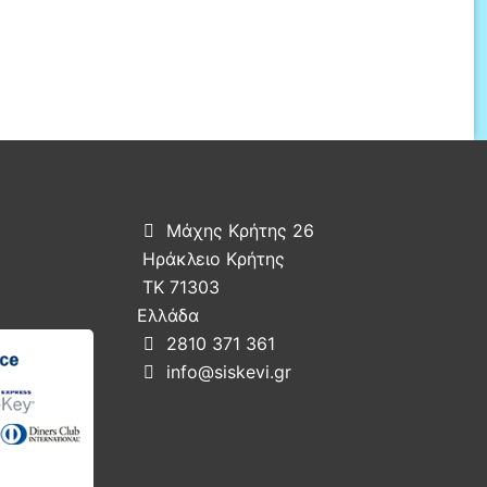
Μάχης Κρήτης 26

Ηράκλειο Κρήτης
ΤΚ 71303
Ελλάδα
2810 371 361

info@siskevi.gr
