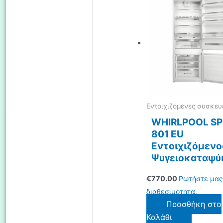
Εντοιχιζόμενες συσκευ
WHIRLPOOL S
801 EU
Εντοιχιζόμενο
Ψυγειοκαταψύ
€
770.00
Ρωτήστε μας
διαθεσιμότητα.
Προσθήκη στο
Καλάθι