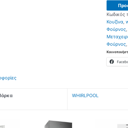
Φούρνος
Προ
WHIRPOO
Κωδικός 
ποσότητα
Κουζίνα
,
w
Φούρνος
Μεταχειρ
Φούρνος
Κοινοποιήστ
Faceb
οφορίες
Μάρκα
WHIRLPOOL