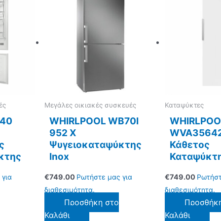
ές
Μεγάλες οικιακές συσκευές
Καταψύκτες
P40
WHIRLPOOL WB70I
WHIRLPOO
952 X
WVA35642
ς
Ψυγειοκαταψύκτης
Κάθετος
κτης
Inox
Καταψύκτη
 για
€
749.00
Ρωτήστε μας για
€
749.00
Ρωτήστ
διαθεσιμότητα.
διαθεσιμότητα.
Προσθήκη στο
Προσθήκ
Καλάθι
Καλάθι