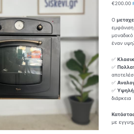
€
200.00
Ο
μεταχε
εμφάνιση
μοναδικό 
έναν υψη
✅
Κλασικ
✅
Πολλαπ
αποτελέσ
✅
Αναλογ
✅
Υψηλή 
διάρκεια
Κατάστα
με εγγυημ