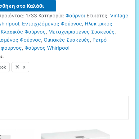
σθήκη στο Καλάθι
L
προϊόντος:
1733
Κατηγορία:
Φούρνοι
Ετικέτες:
Vintage
hirlpool
,
Εντοιχιζόμενος Φούρνος
,
Ηλεκτρικός
,
Κλασικός Φούρνος
,
Μεταχειρισμένες Συσκευές
,
ισμένος Φούρνος
,
Οικιακές Συσκευές
,
Ρετρό
,
φουρνος
,
Φούρνος Whirlpool
ε:
ook
X