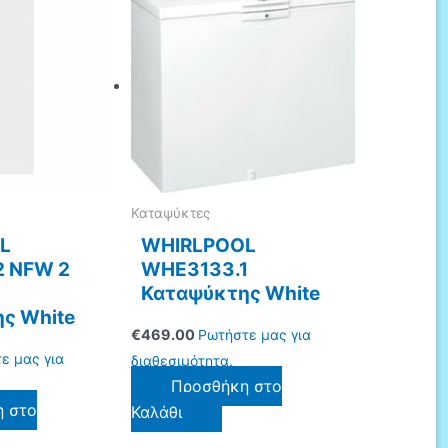
Καταψύκτες
L
WHIRLPOOL
 NFW 2
WHE3133.1
Καταψύκτης White
ς White
€
469.00
Ρωτήστε μας για
ε μας για
διαθεσιμότητα.
Προσθήκη στο
η στο
Καλάθι