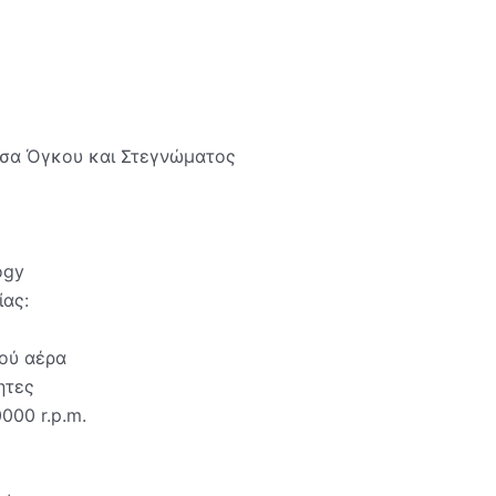
τσα Όγκου και Στεγνώματος
ogy
ας:
ού αέρα
ητες
000 r.p.m.