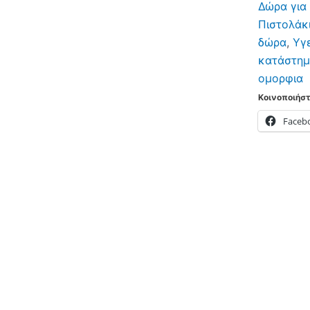
Δώρα για
Στυλιζαρ
Πιστολάκι
με
δώρα
,
Υγε
Τεχνολογ
κατάστη
Coanda
ομορφια
και
Κοινοποιήστ
7
Faceb
Αξεσουά
Wavify
InnovaGo
ποσότητα