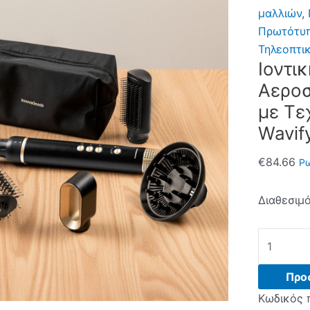
μαλλιών
,
Πρωτότυ
Τηλεοπτι
Ιοντι
Αεροσ
με Τε
Wavif
€
84.66
Ρω
Διαθεσιμό
Ιοντική
Πολυλειτ
Βούρτσα
Προ
Αεροστεγ
Κωδικός 
και