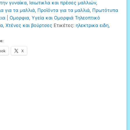
 την γυναίκα
,
Ισιωτικλα και πρέσες μαλλιών
,
ίσματος
α για τα μαλλιά
,
Προϊόντα για τα μαλλιά
,
Πρωτότυπα
ια | Ομορφια
,
Υγεία και Ομορφιά Τηλεοπτικό
ία
μα
,
Χτένες και βούρτσες
Ετικέτες:
ηλεκτρικα ειδη
,
ε:
ook
X
ρ
ods