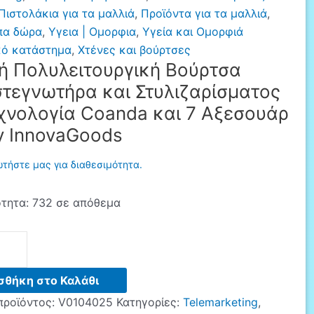
Πιστολάκια για τα μαλλιά
,
Προϊόντα για τα μαλλιά
,
πα δώρα
,
Υγεια | Ομορφια
,
Υγεία και Ομορφιά
κό κατάστημα
,
Χτένες και βούρτσες
κή Πολυλειτουργική Βούρτσα
τεγνωτήρα και Στυλιζαρίσματος
χνολογία Coanda και 7 Αξεσουάρ
y InnovaGoods
τήστε μας για διαθεσιμότητα.
τητα:
732 σε απόθεμα
ουργική
σθήκη στο Καλάθι
νωτήρα
προϊόντος:
V0104025
Κατηγορίες:
Telemarketing
,