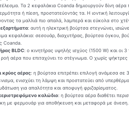
έλεσμα. Τα 2 κεφαλάκια Coanda δημιουργούν δίνη αέρα που
ερμότητα ή πίεση, προστατεύοντάς τα. Η ιοντική λειτουργ
νοντας τα μαλλιά πιο απαλά, λαμπερά και εύκολα στο χτέ
 εξαρτήματα
: αυτή η ηλεκτρική βούρτσα στεγνώνει, ισιώνε
ιμα κεφαλάκια: σεσουάρ, διαχυτήρας, βούρτσα όγκου, βούρ
ής Coanda.
τήρας BLDC
: ο κινητήρας υψηλής ισχύος (1500 W) και οι 
 ροή αέρα που επιταχύνει το στέγνωμα. Ο χωρίς ψήκτρες κ
ι κρύος αέρας
: η βούρτσα επιτρέπει επιλογή ανάμεσα σε 
ένισμα, ενισχύει τη λάμψη και προστατεύει από υπερθέρμα
υδάτωση για απαλότητα και αποφυγή φριζαρίσματος.
περιστρεφόμενο καλώδιο
: η βούρτσα αέρα διαθέτει περ
κη με φερμουάρ για αποθήκευση και μεταφορά με άνεση.