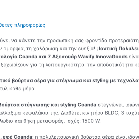
θετες πληροφορίες
ύνει να κάνετε την προσωπική σας φροντίδα προτεραιότη
 ομορφιά, τη χαλάρωση και την ευεξία! ¡
Ιοντική Πολυλε
νολογία Coanda και 7 Αξεσουάρ Wavify InnovaGoods
είν
ξεχωρίζουν για τη λειτουργικότητα, την αποδοτικότητα κ
τικό βούρτσα αέρα για στέγνωμα και styling με τεχνολο
τυλ κάθε μέρα.
βούρτσα στέγνωσης και styling Coanda
στεγνώνει, ισιώνε
αλλάξιμα κεφαλάκια της. Διαθέτει κινητήρα BLDC, 3 ταχύτ
ώδιο και θήκη μεταφοράς. Ισχύς: 1500 W.
α, εφέ Coanda
: η πολυλειτουργική βούρτσα αέρα είναι ιδα