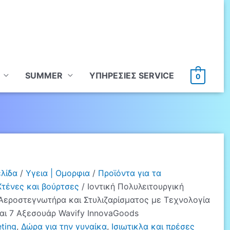
SUMMER
ΥΠHΡΕΣΙΕΣ SERVICE
0
ελίδα
/
Υγεια | Ομορφια
/
Προϊόντα για τα
Χτένες και βούρτσες
/ Ιοντική Πολυλειτουργική
Αεροστεγνωτήρα και Στυλιζαρίσματος με Τεχνολογία
αι 7 Αξεσουάρ Wavify InnovaGoods
ting
,
Δώρα για την γυναίκα
,
Ισιωτικλα και πρέσες