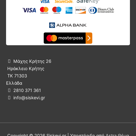
Μάχης Κρήτης 26

Ηράκλειο Κρήτης
ΤΚ 71303
Ελλάδα
2810 371 361

info@siskevi.gr

Copyright © 2026
Siskevi.gr
| Υποστήριξη από
Astra Θέμα