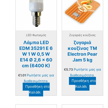
LED Φωτισμός
Ζυγαριές κουζίνας
Λάμπα LED
ζυγαριά
EDM 35291 E 6
κουζίνας TM
W 1 W 0,5 W
Electron Pear
E14 Ø 2,6 x 60
Jam 5 kg
cm (6400 K)
Ρωτήστε μας για
€
5.73
Ρωτήστε μας για
διαθεσιμότητα.
€
1.01
διαθεσιμότητα.
Προσθήκη στο
Προσθήκη στο
Καλάθι
Καλάθι