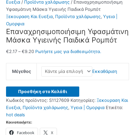
Ευεξια
/
Προϊόντα χαλάρωσης
/ Επαναχρησιμοποιήσιμη
Υφασμάτινη Μάσκα Υγιεινής Παιδικά Ρομπότ
Ξεκουραση Και Ευεξια
,
Προϊόντα χαλάρωσης
,
Υγεια |
Ομορφια
Επαναχρησιμοποιήσιμη Υφασμάτινη
Μάσκα Υγιεινής Παιδικά Ρομπότ
Price
€
2.17
–
€
9.20
Ρωτήστε μας για διαθεσιμότητα.
range:
€2.17
Μέγεθος
Εκκαθάριση
through
€9.20
Επαναχρησιμοποιήσιμη
Προσθήκη στο Καλάθι
Υφασμάτινη
Κωδικός προϊόντος:
S1127609
Κατηγορίες:
Ξεκουραση Και
Μάσκα
Ευεξια
,
Προϊόντα χαλάρωσης
,
Υγεια | Ομορφια
Ετικέτα:
Υγιεινής
hot deals
Παιδικά
Κοινοποιήστε:
Ρομπότ
Facebook
X
ποσότητα