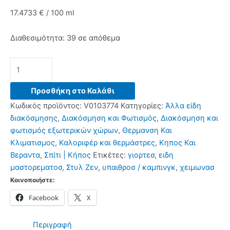
17.4733 € / 100 ml
Διαθεσιμότητα:
39 σε απόθεμα
Διακοσμητικό
Επιτραπέζιο
Τζάκι
Προσθήκη στο Καλάθι
Βιοαιθανόλης
Κωδικός προϊόντος:
V0103774
Κατηγορίες:
Άλλα είδη
Heatfir
διακόσμησης
,
Διακόσμηση και Φωτισμός
,
Διακόσμηση και
InnovaGoods
φωτισμός εξωτερικών χώρων
,
Θερμανση Και
ποσότητα
Κλιματισμος
,
Καλοριφέρ και θερμάστρες
,
Κηπος Και
Βεραντα
,
Σπίτι | Κήπος
Ετικέτες:
γιορτεσ
,
ειδη
μαστορεματοσ
,
Στυλ Ζεν
,
υπαιθροσ / καμπινγκ
,
χειμωνασ
Κοινοποιήστε:
Facebook
X
Περιγραφή