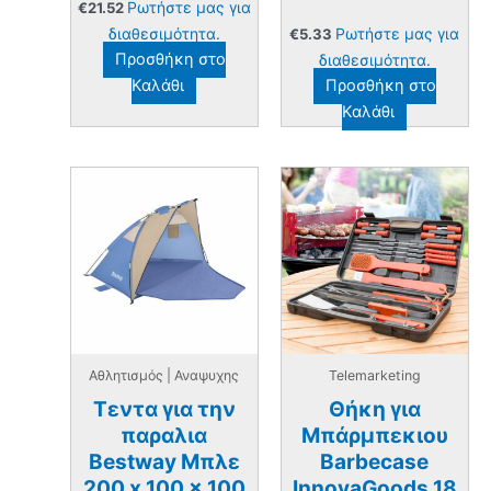
Ρωτήστε μας για
€
21.52
διαθεσιμότητα.
Ρωτήστε μας για
€
5.33
Προσθήκη στο
διαθεσιμότητα.
Καλάθι
Προσθήκη στο
Καλάθι
Αθλητισμός | Αναψυχης
Telemarketing
Τεντα για την
Θήκη για
παραλια
Mπάρμπεκιου
Bestway Μπλε
Barbecase
200 x 100 x 100
InnovaGoods 18