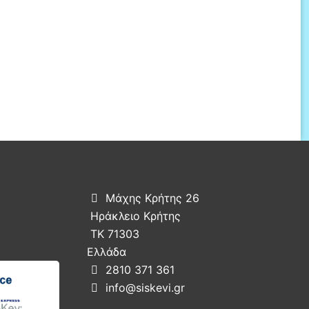
Μάχης Κρήτης 26

Ηράκλειο Κρήτης
ΤΚ 71303
Ελλάδα
2810 371 361

info@siskevi.gr
