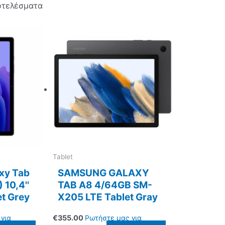
οτελέσματα
Tablet
xy Tab
SAMSUNG GALAXY
10,4''
TAB A8 4/64GB SM-
et Grey
X205 LTE Tablet Gray
για
€
355.00
Ρωτήστε μας για