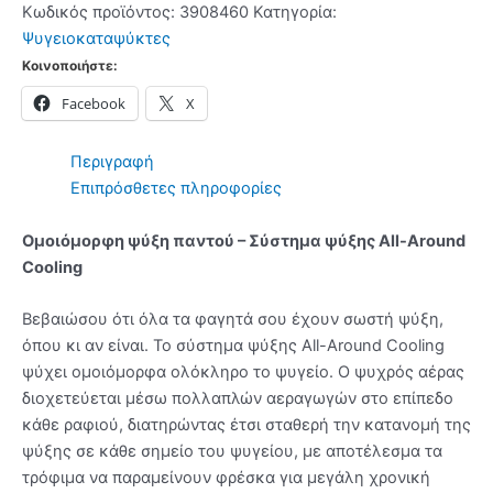
Inox
Κωδικός προϊόντος:
3908460
Κατηγορία:
-
Ψυγειοκαταψύκτες
(12
Κοινοποιήστε:
δόσεις
Facebook
X
άτοκα)
ποσότητα
Περιγραφή
Επιπρόσθετες πληροφορίες
Ομοιόμορφη ψύξη παντού – Σύστημα ψύξης All-Around
Cooling
Βεβαιώσου ότι όλα τα φαγητά σου έχουν σωστή ψύξη,
όπου κι αν είναι. Το σύστημα ψύξης All-Around Cooling
ψύχει ομοιόμορφα ολόκληρο το ψυγείο. Ο ψυχρός αέρας
διοχετεύεται μέσω πολλαπλών αεραγωγών στο επίπεδο
κάθε ραφιού, διατηρώντας έτσι σταθερή την κατανομή της
ψύξης σε κάθε σημείο του ψυγείου, με αποτέλεσμα τα
τρόφιμα να παραμείνουν φρέσκα για μεγάλη χρονική