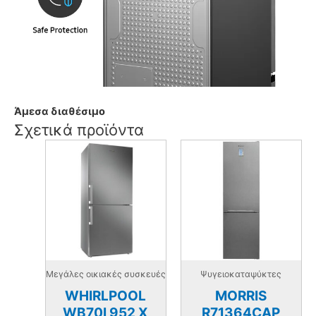
Άμεσα διαθέσιμο
Σχετικά προϊόντα
Μεγάλες οικιακές συσκευές
Ψυγειοκαταψύκτες
WHIRLPOOL
MORRIS
WB70I 952 X
R71364CAP