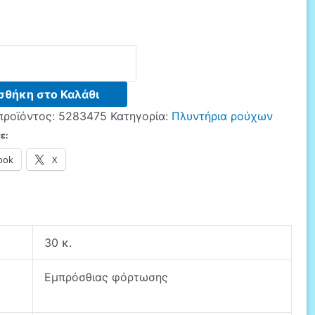
σθήκη στο Καλάθι
ο
προϊόντος:
5283475
Κατηγορία:
Πλυντήρια ρούχων
ε:
ook
X
30 κ.
Εμπρόσθιας φόρτωσης