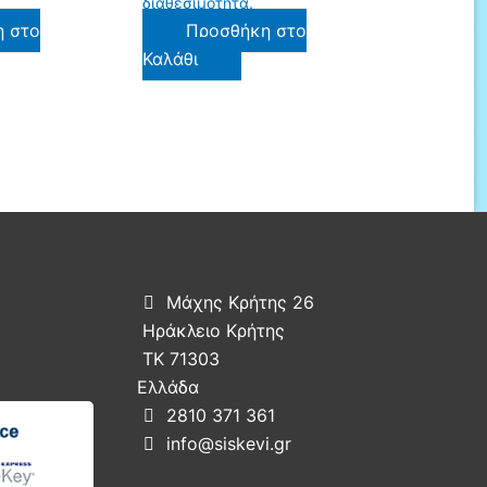
διαθεσιμότητα.
η στο
Προσθήκη στο
Καλάθι
Μάχης Κρήτης 26

Ηράκλειο Κρήτης
ΤΚ 71303
Ελλάδα
2810 371 361

info@siskevi.gr
