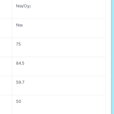
Ναι/Οχι
Ναι
75
84.5
59.7
50