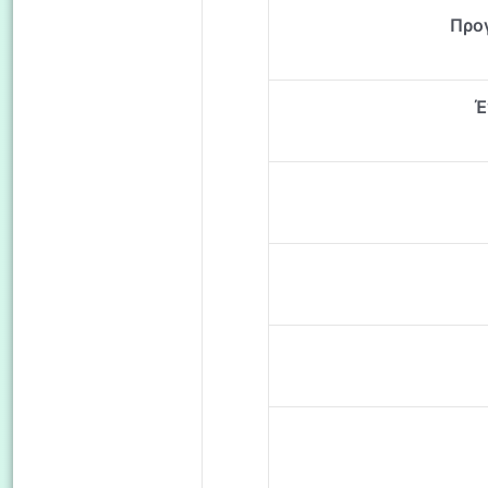
Προ
Έ