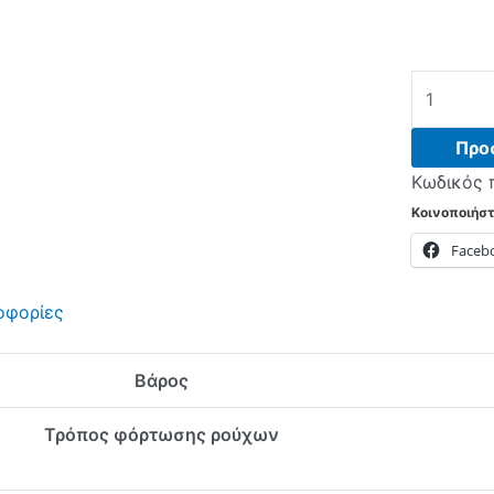
ROBIN
RT-
1076
Προ
Πλυντήρι
Κωδικός 
ρούχων
Κοινοποιήστ
White
Faceb
-
(6
οφορίες
δόσεις
άτοκα)
ποσότητα
Βάρος
Τρόπος φόρτωσης ρούχων