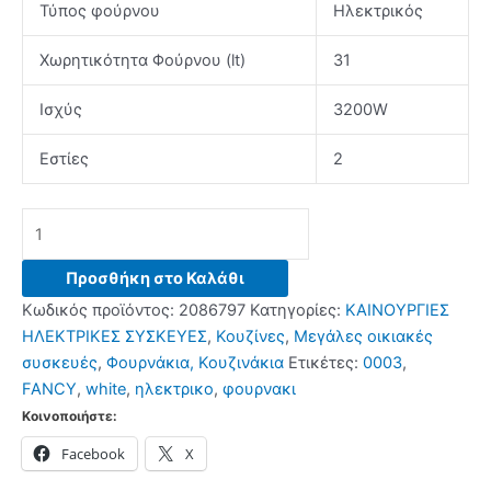
Τύπος φούρνου
Ηλεκτρικός
€165.00.
είναι:
€149.00.
Χωρητικότητα Φούρνου (lt)
31
Ισχύς
3200W
Εστίες
2
FANCY
0003
Ηλεκτρικό
Προσθήκη στο Καλάθι
Φουρνάκι
Κωδικός προϊόντος:
2086797
Κατηγορίες:
ΚΑΙΝΟΥΡΓΙΕΣ
White
ΗΛΕΚΤΡΙΚΕΣ ΣΥΣΚΕΥΕΣ
,
Κουζίνες
,
Μεγάλες οικιακές
ποσότητα
συσκευές
,
Φουρνάκια, Κουζινάκια
Ετικέτες:
0003
,
FANCY
,
white
,
ηλεκτρικο
,
φουρνακι
Κοινοποιήστε:
Facebook
X