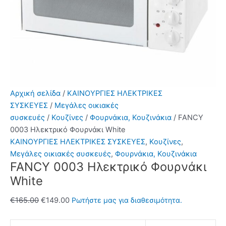
Αρχική σελίδα
/
ΚΑΙΝΟΥΡΓΙΕΣ ΗΛΕΚΤΡΙΚΕΣ
ΣΥΣΚΕΥΕΣ
/
Μεγάλες οικιακές
συσκευές
/
Κουζίνες
/
Φουρνάκια, Κουζινάκια
/ FANCY
0003 Ηλεκτρικό Φουρνάκι White
ΚΑΙΝΟΥΡΓΙΕΣ ΗΛΕΚΤΡΙΚΕΣ ΣΥΣΚΕΥΕΣ
,
Κουζίνες
,
Μεγάλες οικιακές συσκευές
,
Φουρνάκια, Κουζινάκια
FANCY 0003 Ηλεκτρικό Φουρνάκι
White
Original
Η
€
165.00
€
149.00
Ρωτήστε μας για διαθεσιμότητα.
price
τρέχουσα
was:
τιμή