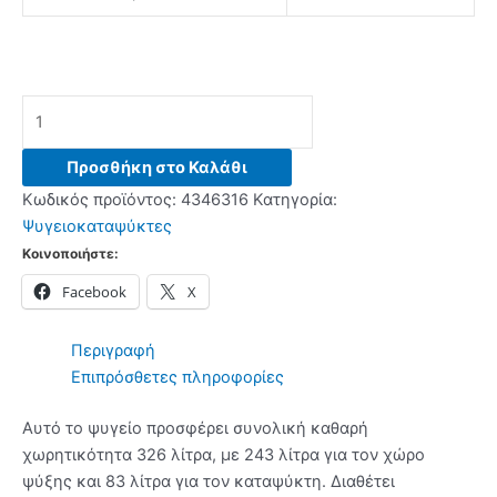
DAVOLINE
CNF
326
Προσθήκη στο Καλάθι
IX
Κωδικός προϊόντος:
4346316
Κατηγορία:
Ψυγειοκαταψύκτης
Ψυγειοκαταψύκτες
Inox
Κοινοποιήστε:
-
Facebook
X
(6
δόσεις
άτοκα)
Περιγραφή
ποσότητα
Επιπρόσθετες πληροφορίες
Αυτό το ψυγείο προσφέρει συνολική καθαρή
χωρητικότητα 326 λίτρα, με 243 λίτρα για τον χώρο
ψύξης και 83 λίτρα για τον καταψύκτη. Διαθέτει