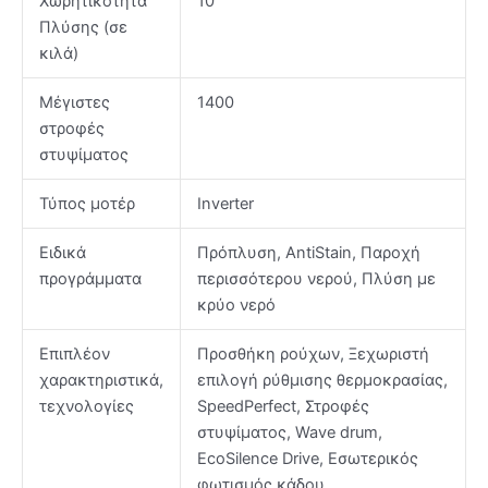
Χωρητικότητα
10
Πλύσης (σε
κιλά)
Μέγιστες
1400
στροφές
στυψίματος
Τύπος μοτέρ
Inverter
Ειδικά
Πρόπλυση, AntiStain, Παροχή
προγράμματα
περισσότερου νερού, Πλύση με
κρύο νερό
Επιπλέον
Προσθήκη ρούχων, Ξεχωριστή
χαρακτηριστικά,
επιλογή ρύθμισης θερμοκρασίας,
τεχνολογίες
SpeedPerfect, Στροφές
στυψίματος, Wave drum,
EcoSilence Drive, Εσωτερικός
φωτισμός κάδου