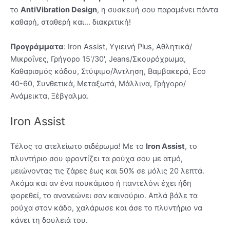
το
AntiVibration Design
, η συσκευή σου παραμένει πάντα
καθαρή, σταθερή και… διακριτική!
Προγράμματα
: Iron Assist, Υγιεινή Plus, Αθλητικά/
Μικροΐνες, Γρήγορο 15'/30', Jeans/Σκουρόχρωμα,
Καθαρισμός κάδου, Στύψιμο/Άντληση, Βαμβακερά, Eco
40-60, Συνθετικά, Μεταξωτά, Μάλλινα, Γρήγορο/
Ανάμεικτα, Ξέβγαλμα.
Iron Assist
Τέλος το ατελείωτο σιδέρωμα! Με το
Iron Assist
, το
πλυντήριο σου φροντίζει τα ρούχα σου με ατμό,
μειώνοντας τις ζάρες έως και 50% σε μόλις 20 λεπτά.
Ακόμα και αν ένα πουκάμισο ή παντελόνι έχει ήδη
φορεθεί, το ανανεώνει σαν καινούριο. Απλά βάλε τα
ρούχα στον κάδο, χαλάρωσε και άσε το πλυντήριο να
κάνει τη δουλειά του.