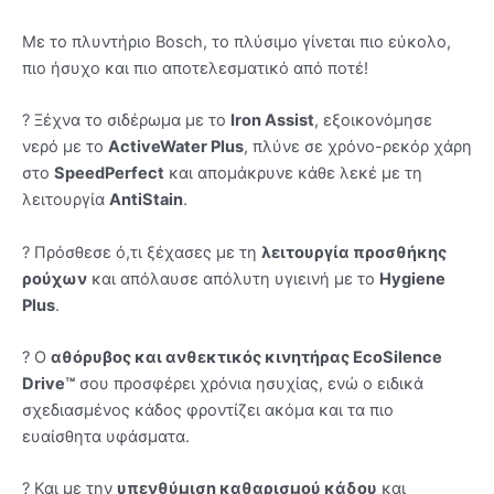
Με το πλυντήριο Bosch, το πλύσιμο γίνεται πιο εύκολο,
πιο ήσυχο και πιο αποτελεσματικό από ποτέ!
? Ξέχνα το σιδέρωμα με το
Iron Assist
, εξοικονόμησε
νερό με το
ActiveWater Plus
, πλύνε σε χρόνο-ρεκόρ χάρη
στο
SpeedPerfect
και απομάκρυνε κάθε λεκέ με τη
λειτουργία
AntiStain
.
? Πρόσθεσε ό,τι ξέχασες με τη
λειτουργία προσθήκης
ρούχων
και απόλαυσε απόλυτη υγιεινή με το
Hygiene
Plus
.
? Ο
αθόρυβος και ανθεκτικός κινητήρας EcoSilence
Drive™
σου προσφέρει χρόνια ησυχίας, ενώ ο ειδικά
σχεδιασμένος κάδος φροντίζει ακόμα και τα πιο
ευαίσθητα υφάσματα.
? Και με την
υπενθύμιση καθαρισμού κάδου
και