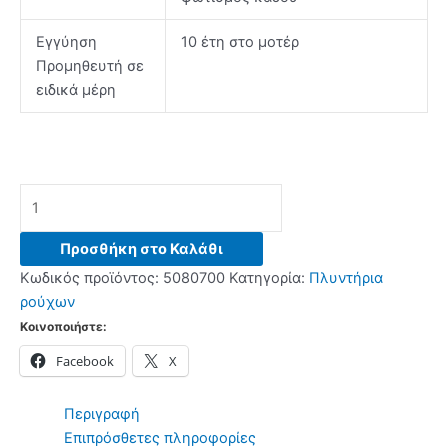
Εγγύηση
10 έτη στο μοτέρ
Προμηθευτή σε
ειδικά μέρη
BOSCH
WGG254ZHGR
Πλυντήριo
Προσθήκη στο Καλάθι
ρούχων
Κωδικός προϊόντος:
5080700
Κατηγορία:
Πλυντήρια
White
ρούχων
-
Κοινοποιήστε:
(12
Facebook
X
δόσεις
άτοκα)
ποσότητα
Περιγραφή
Επιπρόσθετες πληροφορίες