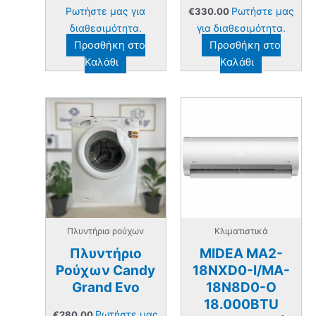
price
τρέχουσα
Ρωτήστε μας για
Ρωτήστε μας
€
330.00
was:
τιμή
€699.00.
είναι:
διαθεσιμότητα.
για διαθεσιμότητα.
€589.00.
Προσθήκη στο
Προσθήκη στο
Καλάθι
Καλάθι
Πλυντήρια ρούχων
Κλιματιστικά
Πλυντήριο
MIDEA MA2-
Ρούχων Candy
18NXD0-I/MA-
Grand Evo
18N8D0-O
18.000BTU
Ρωτήστε μας
€
280.00