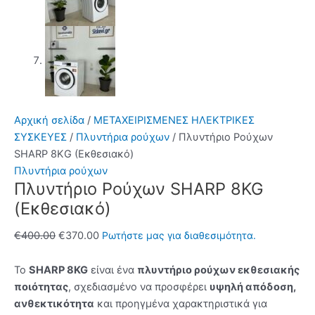
Αρχική σελίδα
/
ΜΕΤΑΧΕΙΡΙΣΜΕΝΕΣ ΗΛΕΚΤΡΙΚΕΣ
ΣΥΣΚΕΥΕΣ
/
Πλυντήρια ρούχων
/ Πλυντήριο Ρούχων
SHARP 8KG (Εκθεσιακό)
Πλυντήρια ρούχων
Πλυντήριο Ρούχων SHARP 8KG
(Εκθεσιακό)
Original
Η
€
400.00
€
370.00
Ρωτήστε μας για διαθεσιμότητα.
price
τρέχουσα
was:
τιμή
Το
SHARP 8KG
είναι ένα
πλυντήριο ρούχων εκθεσιακής
€400.00.
είναι:
ποιότητας
, σχεδιασμένο να προσφέρει
υψηλή απόδοση,
€370.00.
ανθεκτικότητα
και προηγμένα χαρακτηριστικά για