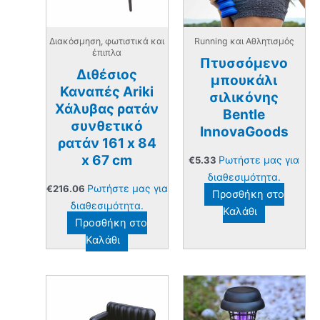
Διακόσμηση, φωτιστικά και
Running και Αθλητισμός
έπιπλα
Πτυσσόμενο
Διθέσιος
μπουκάλι
Καναπές Ariki
σιλικόνης
Χάλυβας ρατάν
Bentle
συνθετικό
InnovaGoods
ρατάν 161 x 84
x 67 cm
Ρωτήστε μας για
€
5.33
διαθεσιμότητα.
Ρωτήστε μας για
€
216.06
Προσθήκη στο
διαθεσιμότητα.
Καλάθι
Προσθήκη στο
Καλάθι