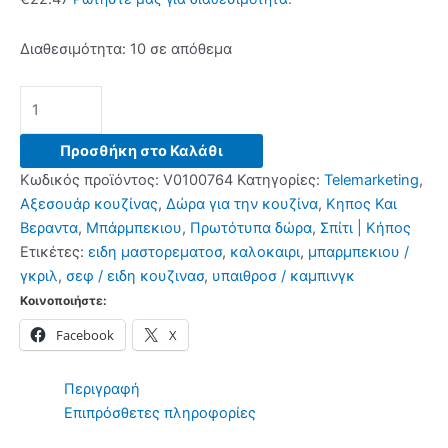
Διαθεσιμότητα:
10 σε απόθεμα
Θήκη
για
Mπάρμπεκιου
Προσθήκη στο Καλάθι
Barbecase
Κωδικός προϊόντος:
V0100764
Κατηγορίες:
Telemarketing
,
InnovaGoods
Αξεσουάρ κουζίνας
,
Δώρα για την κουζίνα
,
Κηπος Και
18
Βεραντα
,
Μπάρμπεκιου
,
Πρωτότυπα δώρα
,
Σπίτι | Κήπος
Τεμάχια
Ετικέτες:
ειδη μαστορεματοσ
,
καλοκαιρι
,
μπαρμπεκιου /
ποσότητα
γκριλ
,
σεφ / ειδη κουζινασ
,
υπαιθροσ / καμπινγκ
Κοινοποιήστε:
Facebook
X
Περιγραφή
Επιπρόσθετες πληροφορίες