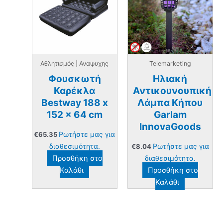
Αθλητισμός | Αναψυχης
Telemarketing
Φουσκωτή
Ηλιακή
Καρέκλα
Αντικουνουπική
Bestway 188 x
Λάμπα Κήπου
152 x 64 cm
Garlam
InnovaGoods
Ρωτήστε μας για
€
65.35
διαθεσιμότητα.
Ρωτήστε μας για
€
8.04
Προσθήκη στο
διαθεσιμότητα.
Καλάθι
Προσθήκη στο
Καλάθι