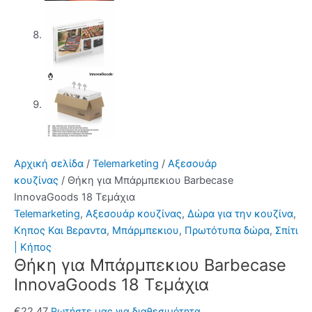
Αρχική σελίδα
/
Telemarketing
/
Αξεσουάρ
κουζίνας
/ Θήκη για Mπάρμπεκιου Barbecase
InnovaGoods 18 Τεμάχια
Telemarketing
,
Αξεσουάρ κουζίνας
,
Δώρα για την κουζίνα
,
Κηπος Και Βεραντα
,
Μπάρμπεκιου
,
Πρωτότυπα δώρα
,
Σπίτι
| Κήπος
Θήκη για Mπάρμπεκιου Barbecase
InnovaGoods 18 Τεμάχια
€
22.47
Ρωτήστε μας για διαθεσιμότητα.