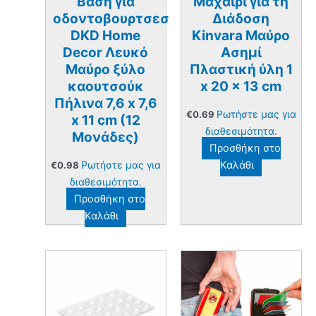
Βαση για
Μαχαίρι για τη
οδοντοβουρτσεσ
Διάδοση
DKD Home
Kinvara Μαύρο
Decor Λευκό
Ασημί
Μαύρο ξύλο
Πλαστική ύλη 1
καουτσούκ
x 20 x 13 cm
Πήλινα 7,6 x 7,6
Ρωτήστε μας για
€
0.69
x 11 cm (12
διαθεσιμότητα.
Μονάδες)
Προσθήκη στο
Ρωτήστε μας για
Καλάθι
€
0.98
διαθεσιμότητα.
Προσθήκη στο
Καλάθι