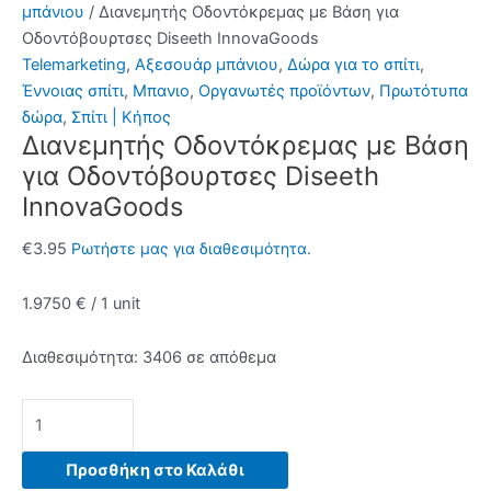
μπάνιου
/ Διανεμητής Οδοντόκρεμας με Βάση για
Οδοντόβουρτσες Diseeth InnovaGoods
Telemarketing
,
Αξεσουάρ μπάνιου
,
Δώρα για το σπίτι
,
Έννοιας σπίτι
,
Μπανιο
,
Οργανωτές προϊόντων
,
Πρωτότυπα
δώρα
,
Σπίτι | Κήπος
Διανεμητής Οδοντόκρεμας με Βάση
για Οδοντόβουρτσες Diseeth
InnovaGoods
€
3.95
Ρωτήστε μας για διαθεσιμότητα.
1.9750 € / 1 unit
Διαθεσιμότητα:
3406 σε απόθεμα
Διανεμητής
Οδοντόκρεμας
με
Προσθήκη στο Καλάθι
Βάση