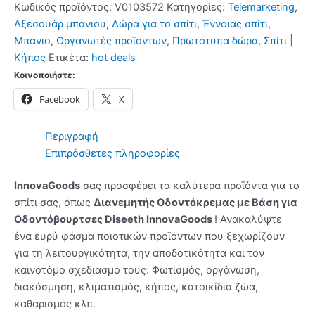
Κωδικός προϊόντος:
V0103572
Κατηγορίες:
Telemarketing
,
για
Αξεσουάρ μπάνιου
,
Δώρα για το σπίτι
,
Έννοιας σπίτι
,
Οδοντόβουρτσες
Μπανιο
,
Οργανωτές προϊόντων
,
Πρωτότυπα δώρα
,
Σπίτι |
Diseeth
Κήπος
Ετικέτα:
hot deals
InnovaGoods
Κοινοποιήστε:
ποσότητα
Facebook
X
Περιγραφή
Επιπρόσθετες πληροφορίες
InnovaGoods
σας προσφέρει τα καλύτερα προϊόντα για το
σπίτι σας, όπως
Διανεμητής Οδοντόκρεμας με Βάση για
Οδοντόβουρτσες Diseeth InnovaGoods
! Ανακαλύψτε
ένα ευρύ φάσμα ποιοτικών προϊόντων που ξεχωρίζουν
για τη λειτουργικότητα, την αποδοτικότητα και τον
καινοτόμο σχεδιασμό τους: Φωτισμός, οργάνωση,
διακόσμηση, κλιματισμός, κήπος, κατοικίδια ζώα,
καθαρισμός κλπ.