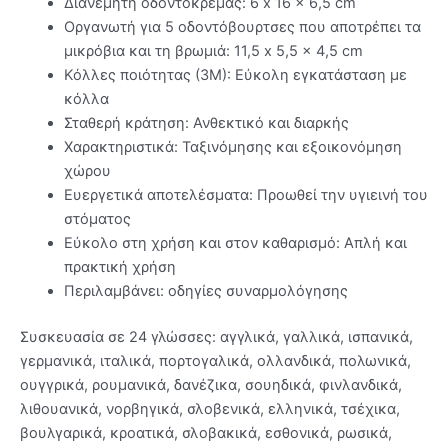
Διανεμητή οδοντόκρεμας: 6 x 16 x 6,5 cm
Οργανωτή για 5 οδοντόβουρτσες που αποτρέπει τα
μικρόβια και τη βρωμιά: 11,5 x 5,5 x 4,5 cm
Κόλλες ποιότητας (3M): Εύκολη εγκατάσταση με
κόλλα
Σταθερή κράτηση: Ανθεκτικό και διαρκής
Χαρακτηριστικά: Ταξινόμησης και εξοικονόμηση
χώρου
Ευεργετικά αποτελέσματα: Προωθεί την υγιεινή του
στόματος
Εύκολο στη χρήση και στον καθαρισμό: Απλή και
πρακτική χρήση
Περιλαμβάνει: οδηγίες συναρμολόγησης
Συσκευασία σε 24 γλώσσες: αγγλικά, γαλλικά, ισπανικά,
γερμανικά, ιταλικά, πορτογαλικά, ολλανδικά, πολωνικά,
ουγγρικά, ρουμανικά, δανέζικα, σουηδικά, φινλανδικά,
λιθουανικά, νορβηγικά, σλοβενικά, ελληνικά, τσέχικα,
βουλγαρικά, κροατικά, σλοβακικά, εσθονικά, ρωσικά,