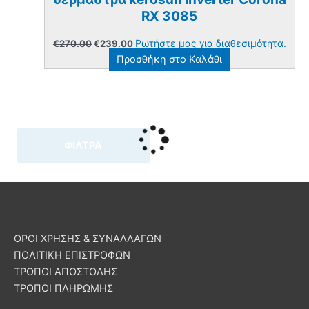
RX 3085
Original
Η
Ρωτήστε μας για διαθεσιμότητα.
€
270.00
€
239.00
price
τρέχουσα
Προσθήκη στο Καλάθι
was:
τιμή
€270.00.
είναι:
€239.00.
ΦΙΛΤΡΑ
ΟΡΟΙ ΧΡΗΣΗΣ & ΣΥΝΑΛΛΑΓΩΝ
ΠΟΛΙΤΙΚΗ ΕΠΙΣΤΡΟΦΩΝ
ΤΡΟΠΟΙ ΑΠΟΣΤΟΛΗΣ
ΤΡΟΠΟΙ ΠΛΗΡΩΜΗΣ