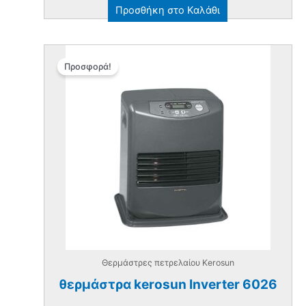
price
τρέχουσα
Προσθήκη στο Καλάθι
was:
τιμή
€315.00.
είναι:
€295.00.
Προσφορά!
Θερμάστρες πετρελαίου Kerosun
θερμάστρα kerosun Inverter 6026