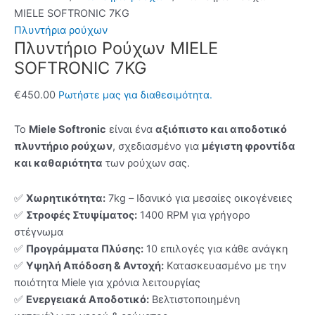
MIELE SOFTRONIC 7KG
Πλυντήρια ρούχων
Πλυντήριο Ρούχων MIELE
SOFTRONIC 7KG
€
450.00
Ρωτήστε μας για διαθεσιμότητα.
Το
Miele Softronic
είναι ένα
αξιόπιστο και αποδοτικό
πλυντήριο ρούχων
, σχεδιασμένο για
μέγιστη φροντίδα
και καθαριότητα
των ρούχων σας.
✅
Χωρητικότητα:
7kg – Ιδανικό για μεσαίες οικογένειες
✅
Στροφές Στυψίματος:
1400 RPM για γρήγορο
στέγνωμα
✅
Προγράμματα Πλύσης:
10 επιλογές για κάθε ανάγκη
✅
Υψηλή Απόδοση & Αντοχή:
Κατασκευασμένο με την
ποιότητα Miele για χρόνια λειτουργίας
✅
Ενεργειακά Αποδοτικό:
Βελτιστοποιημένη