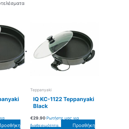
οτελέσματα
Teppanyaki
panyaki
IQ KC-1122 Teppanyaki
Black
για
€
29.90
Ρωτήστε μας για
Προσθήκη
Προσθήκη
διαθεσιμότητα.