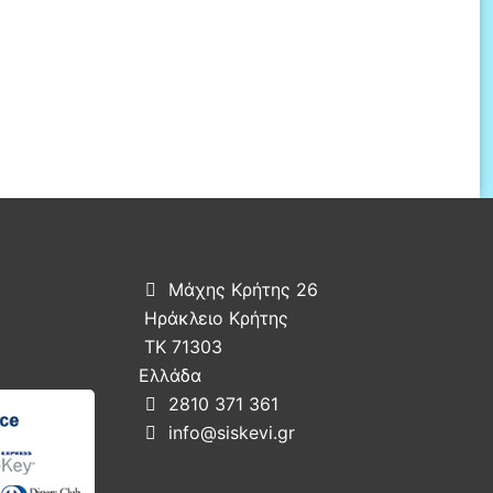
Μάχης Κρήτης 26

Ηράκλειο Κρήτης
ΤΚ 71303
Ελλάδα
2810 371 361

info@siskevi.gr
