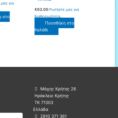
 μας για
€
62.00
Ρωτήστε μας για
η στο
διαθεσιμότητα.
Προσθήκη στο
Καλάθι
Μάχης Κρήτης 26

Ηράκλειο Κρήτης
ΤΚ 71303
Ελλάδα
2810 371 361
