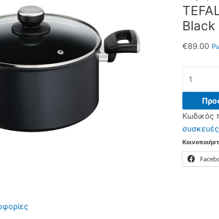
TEFAL
Black
€
89.00
Ρω
TEFAL
Unlimited
G25546
Προ
24cm
Κωδικός 
Χύτρα
συσκευές
Black
Κοινοποιήστ
ποσότητα
Faceb
οφορίες