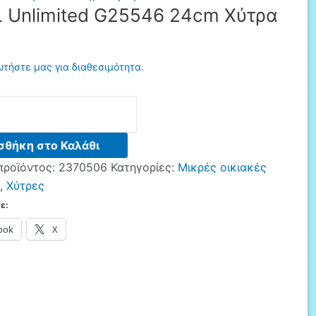
 Unlimited G25546 24cm Χύτρα
τήστε μας για διαθεσιμότητα.
σθήκη στο Καλάθι
προϊόντος:
2370506
Κατηγορίες:
Μικρές οικιακές
,
Χύτρες
ε:
ook
X