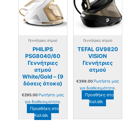
Γεννήτριες ατμού
Γεννήτριες ατμού
PHILIPS
TEFAL GV9820
PSG8040/60
VISION
Γεννήτριες
Γεννήτριες
ατμού
ατμού
White/Gold – (9
Ρωτήστε μας
€
399.00
δόσεις άτοκα)
για διαθεσιμότητα.
Ρωτήστε μας
Προσθήκη στο
€
295.00
για διαθεσιμότητα.
Καλάθι
Προσθήκη στο
Καλάθι