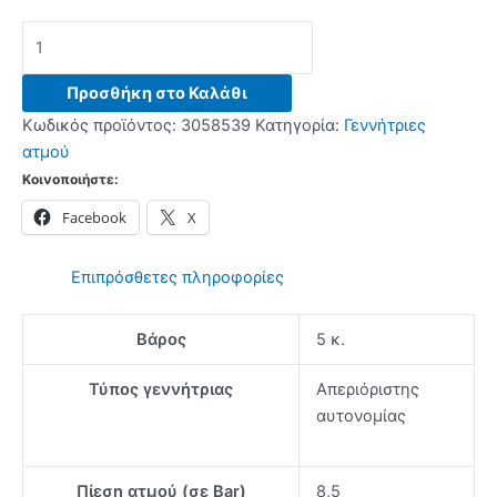
PHILIPS
PSG8130/80
Γεννήτριες
Προσθήκη στο Καλάθι
ατμού
Κωδικός προϊόντος:
3058539
Κατηγορία:
Γεννήτριες
-
ατμού
(12
Κοινοποιήστε:
δόσεις
Facebook
X
άτοκα)
ποσότητα
Επιπρόσθετες πληροφορίες
Βάρος
5 κ.
Τύπος γεννήτριας
Απεριόριστης
αυτονομίας
Πίεση ατμού (σε Bar)
8,5