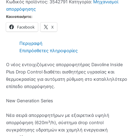
Κωδικός προϊόντος:
3542791
Κατηγορία:
Μηχανισμοί
CONTROL
απορρόφησης
90
Κοινοποιήστε:
Καμίνι
Facebook
X
Black
-
(12
Περιγραφή
δόσεις
Επιπρόσθετες πληροφορίες
άτοκα)
ποσότητα
Ο νέος εντοιχιζόμενος απορροφητήρας Davoline Inside
Plus Drop Control διαθέτει αισθητήρες υγρασίας και
θερμοκρασίας για αυτόματη ρύθμιση στο καταλληλότερο
επίπεδο απορρόφησης.
New Generation Series
Νέα σειρά απορροφητήρων με εξαιρετικά υψηλή
απορρόφηση (620m³/h), σύστημα drop control
συγκράτησης υδρατμών και χαμηλή ενεργειακή