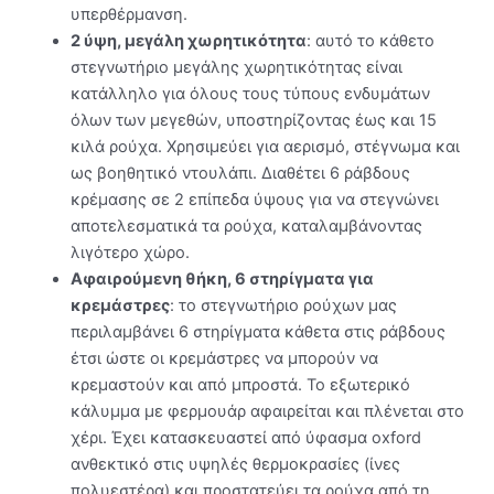
υπερθέρμανση.
2 ύψη, μεγάλη χωρητικότητα
: αυτό το κάθετο
στεγνωτήριο μεγάλης χωρητικότητας είναι
κατάλληλο για όλους τους τύπους ενδυμάτων
όλων των μεγεθών, υποστηρίζοντας έως και 15
κιλά ρούχα. Χρησιμεύει για αερισμό, στέγνωμα και
ως βοηθητικό ντουλάπι. Διαθέτει 6 ράβδους
κρέμασης σε 2 επίπεδα ύψους για να στεγνώνει
αποτελεσματικά τα ρούχα, καταλαμβάνοντας
λιγότερο χώρο.
Αφαιρούμενη θήκη, 6 στηρίγματα για
κρεμάστρες
: το στεγνωτήριο ρούχων μας
περιλαμβάνει 6 στηρίγματα κάθετα στις ράβδους
έτσι ώστε οι κρεμάστρες να μπορούν να
κρεμαστούν και από μπροστά. Το εξωτερικό
κάλυμμα με φερμουάρ αφαιρείται και πλένεται στο
χέρι. Έχει κατασκευαστεί από ύφασμα oxford
ανθεκτικό στις υψηλές θερμοκρασίες (ίνες
πολυεστέρα) και προστατεύει τα ρούχα από τη