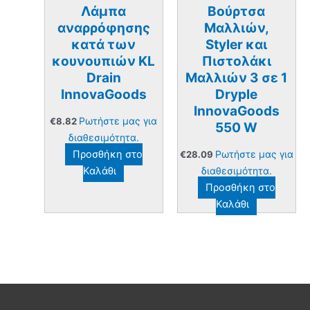
Λάμπα
Βούρτσα
αναρρόφησης
Mαλλιών,
κατά των
Styler και
κουνουπιών KL
Πιστολάκι
Drain
Μαλλιών 3 σε 1
InnovaGoods
Dryple
InnovaGoods
Ρωτήστε μας για
€
8.82
550 W
διαθεσιμότητα.
Προσθήκη στο
Ρωτήστε μας για
€
28.09
Καλάθι
διαθεσιμότητα.
Προσθήκη στο
Καλάθι