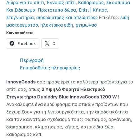
Δώρα για το σπίτι
,
Έννοιας σπίτι
,
Καθαρισμος, Σκουπισμα
Dupledry
Και Σιδερωμα
,
Πρωτότυπα δώρα
,
Σπίτι | Κήπος
,
Blue
Στεγνωτήρια, σιδερώστρες και απλώστρες
Ετικέτες:
ειδη
InnovaGoods
μαστορεματοσ
,
ηλεκτρικα ειδη
,
χειμωνασ
1200
Κοινοποιήστε:
W
Facebook
X
ποσότητα
Περιγραφή
Επιπρόσθετες πληροφορίες
InnovaGoods
σας προσφέρει τα καλύτερα προϊόντα για το
σπίτι σας, όπως
2 Υψηλό Φορητό Ηλεκτρικό
Στεγνωτήριο Dupledry Blue InnovaGoods 1200 W
!
Ανακαλύψτε ένα ευρύ φάσμα ποιοτικών προϊόντων που
ξεχωρίζουν για τη λειτουργικότητα, την αποδοτικότητα
και τον καινοτόμο σχεδιασμό τους: Φωτισμός, οργάνωση,
διακόσμηση, κλιματισμός, κήπος, κατοικίδια ζώα,
καθαρισμός κλπ.