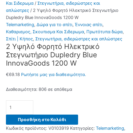
Και Σιδερωμα
/
Στεγνωτήρια, σιδερώστρες και
απλώστρες
/ 2 Υψηλό Φορητό Ηλεκτρικό Στεγνωτήριο
Dupledry Blue InnovaGoods 1200 W
Telemarketing
,
Δώρα για το σπίτι
,
Έννοιας σπίτι
,
Καθαρισμος, Σκουπισμα Και Σιδερωμα
,
Πρωτότυπα δώρα
,
Σπίτι | Κήπος
,
Στεγνωτήρια, σιδερώστρες και απλώστρες
2 Υψηλό Φορητό Ηλεκτρικό
Στεγνωτήριο Dupledry Blue
InnovaGoods 1200 W
€
69.18
Ρωτήστε μας για διαθεσιμότητα.
Διαθεσιμότητα:
806 σε απόθεμα
2
Υψηλό
Φορητό
Προσθήκη στο Καλάθι
Ηλεκτρικό
Κωδικός προϊόντος:
V0103919
Κατηγορίες:
Telemarketing
,
Στεγνωτήριο