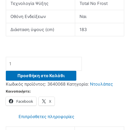
Τεχνολογία Ψύξης
Total No Frost
Οθόνη Ενδείξεων
Ναι
Διάσταση ύψους (cm)
183
BOSCH
KFN96AXEA
Ψυγείο
Προσθήκη στο Καλάθι
Ντουλάπα
Κωδικός προϊόντος:
3640068
Κατηγορία:
Ντουλάπες
Brushed
Κοινοποιήστε:
Black
Facebook
X
Steel
-
(12
Επιπρόσθετες πληροφορίες
δόσεις
άτοκα)