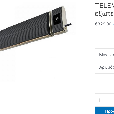
TELE
εξωτε
€
329.00
Μέγιστη
Αριθμό
TELEMAX
JH-
NR18-
Προ